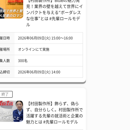
【村田製作所】BtoBの魅力発
見！業界の壁を越えて世界にイ
ンパクトを与える“ボーダレス
な仕事”とは #先輩ロールモデ
ル
催日時
2026年06月09日(火) 15:00〜16:00
催場所
オンラインにて実施
集人数
300名
込締切
2026年06月09日(火) 14:00
終了
【村田製作所】飾らず、偽ら
ず、自分らしく。村田製作所で
活躍する先輩の就活術と企業の
魅力とは #先輩ロールモデル