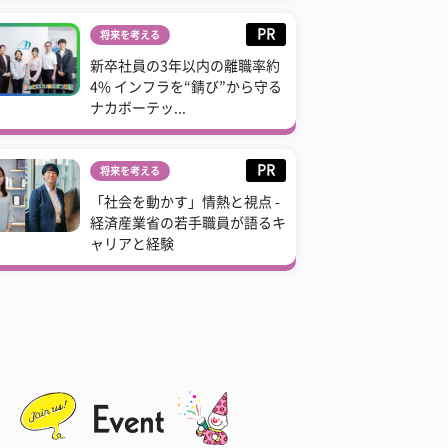
PR
将来を考える
新卒社員の3年以内の離職率約
4% インフラを“錆び”から守る
ナカボーテッ...
PR
将来を考える
「社会を動かす」情熱と視点 -
経済産業省の若手職員が語るキ
ャリアと経験