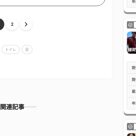
申
2
トイレ
足
開
開
募
申
関連記事