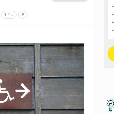
トイレ
足