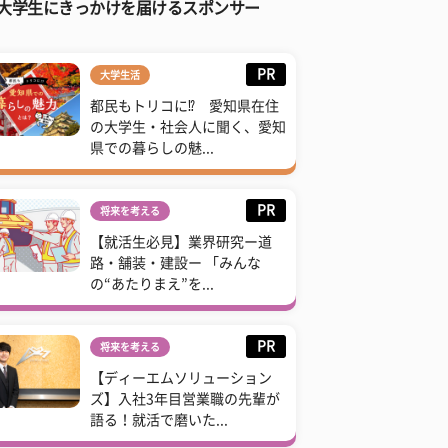
大学生にきっかけを届けるスポンサー
PR
大学生活
都民もトリコに⁉ 愛知県在住
の大学生・社会人に聞く、愛知
県での暮らしの魅...
PR
将来を考える
【就活生必見】業界研究ー道
路・舗装・建設ー 「みんな
の“あたりまえ”を...
PR
将来を考える
【ディーエムソリューション
ズ】入社3年目営業職の先輩が
語る！就活で磨いた...