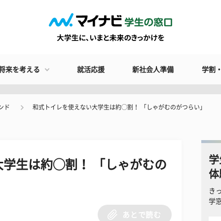
将来を考える
就活応援
新社会人準備
学割
ンド
和式トイレを使えない大学生は約◯割！ 「しゃがむのがつらい」
学
学生は約◯割！ 「しゃがむの
体
き
学
あとで読む