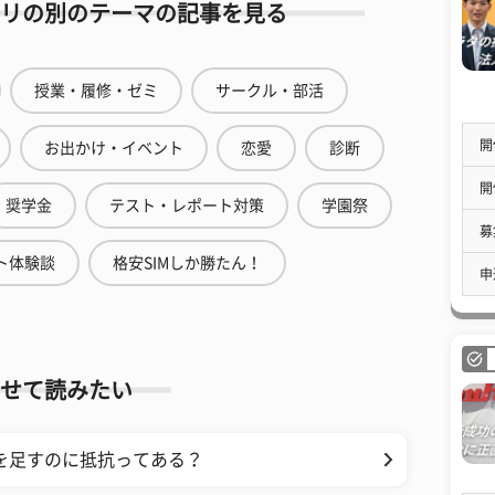
リの別のテーマの記事を見る
授業・履修・ゼミ
サークル・部活
開
お出かけ・イベント
恋愛
診断
開
奨学金
テスト・レポート対策
学園祭
募
ト体験談
格安SIMしか勝たん！
申
せて読みたい
を足すのに抵抗ってある？