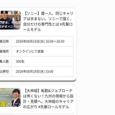
【ソニー】誰一人、同じキャリ
アは歩まない。ソニーで描く、
自分だけの専門性とは #先輩ロ
ールモデル
催日時
2026年08月19日(水) 16:00〜16:50
催場所
オンラインにて実施
集人数
300名
込締切
2026年08月19日(水) 15:00
【大林組】転勤&ジョブローテ
は怖くない！九州の現場から設
計・見積へ。大林組のキャリア
の広がり #先輩ロールモデル