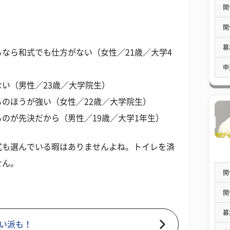
開
る
開
募
なら和式でも仕方がない（女性／21歳／大学4
申
い（男性／23歳／大学院生）
のほうが強い（女性／22歳／大学院生）
のが先決だから（男性／19歳／大学1年生）
式も選んでいる暇はありませんよね。トイレを済
せん。
開
開
募
い派も！