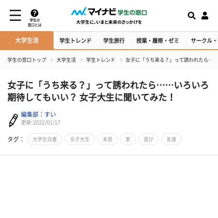
学生の
窓口とは
大学生活
学生トレンド
学生旅行
授業・履修・ゼミ
サークル・
学生の窓口トップ
大学生活
学生トレンド
女子に「うち来る？」って誘われたら……
女子に「うち来る？」って誘われたら……いろいろ
期待してもいい？ 女子大生に聞いてみた！
編集部：すい
更新:2022/01/17
タグ：
大学生白書
女子大生
本音
家
遊び
友達