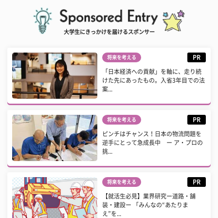
大学生にきっかけを届けるスポンサー
PR
将来を考える
「日本経済への貢献」を軸に、走り続
けた先にあったもの。入省3年目での法
案...
PR
将来を考える
ピンチはチャンス！日本の物流問題を
逆手にとって急成長中 ー ア・プロの
挑...
PR
将来を考える
【就活生必見】業界研究ー道路・舗
装・建設ー 「みんなの“あたりま
え”を...