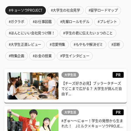
#キョーソウPROJECT
#大学生の社会見学
#留学ロードマップ
#ガクラボ
#お仕事図鑑
#先輩ロールモデル
#プレゼント
#ほんとにいい会社見つけ隊！
#学生の君に伝えたい３つのこと
#大学生正直レビュー
#恋愛特集
#もやもや解決ゼミ
#診断
#特集企画
#お金の授業
#学生インタビュー
PR
大学生活
【チーズ好き必見】ブッラータチーズ
でどこまで広がる？ 大学生が挑んだ自
由す...
PR
大学生活
#ぎゅ〜〜にゅー！学生の発想から生ま
れた！ Jミルク×キョーソウPROJE...