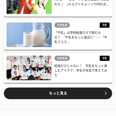
れた！ Jミルク×キョーソウPROJE...
PR
大学生活
「牛乳」は学校給食だけで飲むも
の？ “牛乳をもっと身近に”――「牛
乳でスマ...
PR
大学生活
給食だけじゃない！ 牛乳をもっと楽
しむアイデア、学生が本気で考えてみ
た
もっと見る