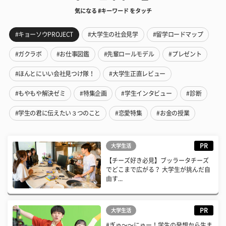
気になる #キーワード をタッチ
#キョーソウPROJECT
#大学生の社会見学
#留学ロードマップ
#ガクラボ
#お仕事図鑑
#先輩ロールモデル
#プレゼント
#ほんとにいい会社見つけ隊！
#大学生正直レビュー
#もやもや解決ゼミ
#特集企画
#学生インタビュー
#診断
#学生の君に伝えたい３つのこと
#恋愛特集
#お金の授業
PR
大学生活
【チーズ好き必見】ブッラータチーズ
でどこまで広がる？ 大学生が挑んだ自
由す...
PR
大学生活
#ぎゅ〜〜にゅー！学生の発想から生ま