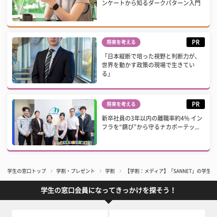
ンケートから知るダークパターン入門
PR
将来を考える
「日本縦断で培った視野と判断力が、
世界を動かす政策の現場で生きてい
る」
PR
将来を考える
新卒社員の3年以内の離職率約4% イン
フラを“錆び”から守るナカボーテッ...
学生の窓口トップ
学割・プレゼント
学割
【学割：メディア】「SANNET」の学生料
学生の窓口会員になってきっかけを探そう！