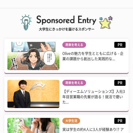
大学生にきっかけを届けるスポンサー
PR
将来を考える
Oliveの魅力を学生とともに広げる - 企
業の課題から創出した実践的な...
PR
将来を考える
【ディーエムソリューションズ】入社3
年目営業職の先輩が語る！就活で磨い
た...
PR
大学生活
実は学生の約4人に3人が経験あり!? ア