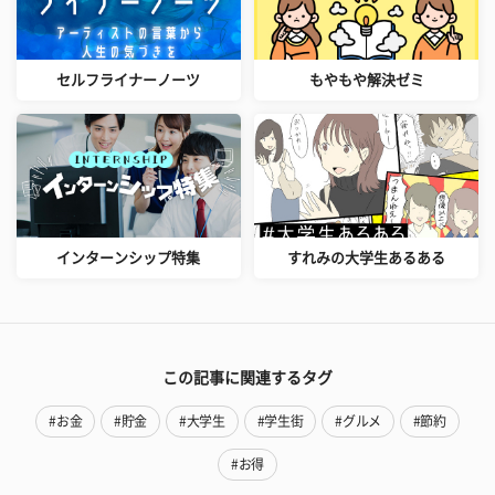
セルフライナーノーツ
もやもや解決ゼミ
インターンシップ特集
すれみの大学生あるある
この記事に関連するタグ
#お金
#貯金
#大学生
#学生街
#グルメ
#節約
#お得