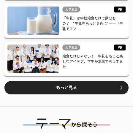
PR
大学生活
「牛乳」は学校給食だけで飲むも
の？ “牛乳をもっと身近に”――「牛
乳でスマ...
PR
大学生活
給食だけじゃない！ 牛乳をもっと楽
しむアイデア、学生が本気で考えてみ
た
もっと見る