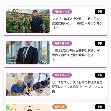
PR
将来を考える
マンゴー農家と会社員、二足の草鞋で
農業に携わる。「沖縄ゴールデンマン
ゴー...
PR
将来を考える
「日本縦断で培った視野と判断力が、
世界を動かす政策の現場で生きてい
る」
PR
将来を考える
ピンチはチャンス！日本の物流問題を
逆手にとって急成長中 ー ア・プロの
挑...
PR
大学生活