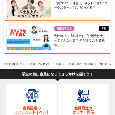
「気づいたら課金!?」ネットに潜む“ダ
ークパターン”て、知ってる？
PR
将来を考える
会計のプロ「税理士」「公認会計士」
ってどんな仕事？ 何が違うの？ 資格
の...
学生の窓口トップ
学割・プレゼント
学割
【学割：旅行・引っ越し】「AIRDO」の
学生の窓口会員になってきっかけを探そう！
会員限定の
会員限定の
コンテンツやイベント
セミナー開催