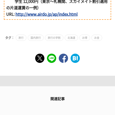
学生 12,000円（東京～札幌間、スカイメイト割引適用
の片道運賃の一例）
URL:
http://www.airdo.jp/ap/index.html
タグ：
旅行
国内旅行
旅行の学割
北海道
お得
お金
関連記事