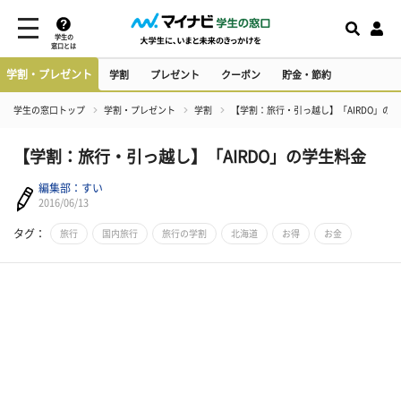
学生の
窓口とは
学割・プレゼント
学割
プレゼント
クーポン
貯金・節約
学生の窓口トップ
学割・プレゼント
学割
【学割：旅行・引っ越し】「AIRDO」の
【学割：旅行・引っ越し】「AIRDO」の学生料金
編集部：すい
2016/06/13
タグ：
旅行
国内旅行
旅行の学割
北海道
お得
お金