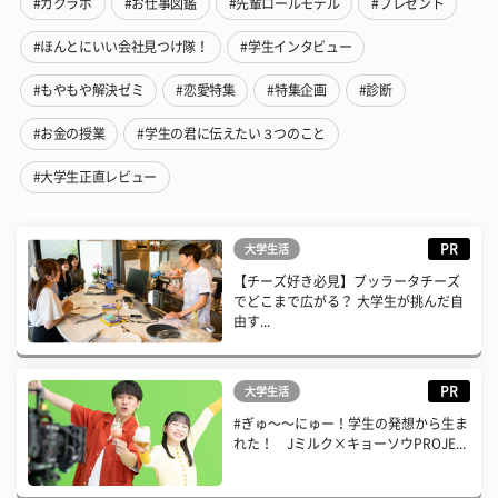
#ガクラボ
#お仕事図鑑
#先輩ロールモデル
#プレゼント
#ほんとにいい会社見つけ隊！
#学生インタビュー
#もやもや解決ゼミ
#恋愛特集
#特集企画
#診断
#お金の授業
#学生の君に伝えたい３つのこと
#大学生正直レビュー
PR
大学生活
【チーズ好き必見】ブッラータチーズ
でどこまで広がる？ 大学生が挑んだ自
由す...
PR
大学生活
#ぎゅ〜〜にゅー！学生の発想から生ま
れた！ Jミルク×キョーソウPROJE...