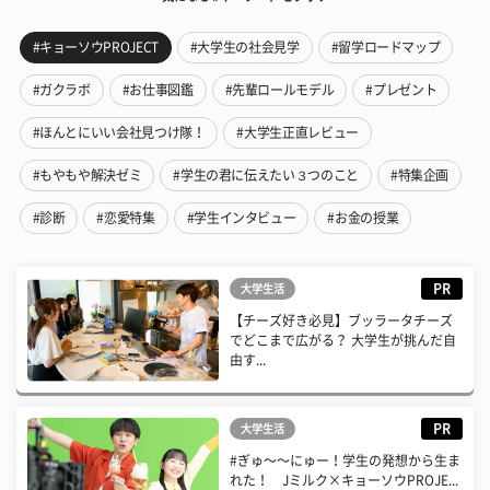
#キョーソウPROJECT
#大学生の社会見学
#留学ロードマップ
#ガクラボ
#お仕事図鑑
#先輩ロールモデル
#プレゼント
#ほんとにいい会社見つけ隊！
#大学生正直レビュー
#もやもや解決ゼミ
#学生の君に伝えたい３つのこと
#特集企画
#診断
#恋愛特集
#学生インタビュー
#お金の授業
PR
大学生活
【チーズ好き必見】ブッラータチーズ
でどこまで広がる？ 大学生が挑んだ自
由す...
PR
大学生活
#ぎゅ〜〜にゅー！学生の発想から生ま
れた！ Jミルク×キョーソウPROJE...