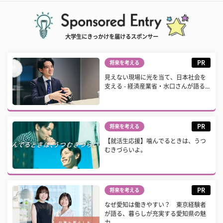
大学生にきっかけを届けるスポンサー
PR
将来を考える
見えない現場に光を当て、日本社会を
支える - 経済産業省・水口さんが語る...
PR
将来を考える
【就活生応援】噛んでるときは、うつ
むきづらいよ。
PR
将来を考える
なぜ愛知は働きやすい？ 東京経験者
が語る、暮らしが充実する愛知県の魅
力