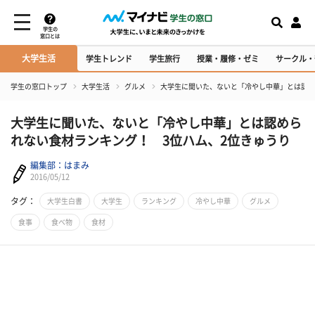
学生の
窓口とは
大学生活
学生トレンド
学生旅行
授業・履修・ゼミ
サークル・
学生の窓口トップ
大学生活
グルメ
大学生に聞いた、ないと「冷やし中華」とは認め
大学生に聞いた、ないと「冷やし中華」とは認めら
れない食材ランキング！ 3位ハム、2位きゅうり
編集部：はまみ
2016/05/12
タグ：
大学生白書
大学生
ランキング
冷やし中華
グルメ
食事
食べ物
食材