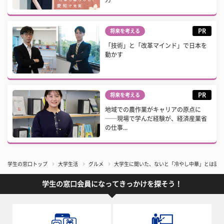
PR
将来を考える
「技術」と「改革マインド」で日本を
動かす
PR
将来を考える
地域での農作業がキャリアの原点に
──現場で学んだ経験が、経済産業省
の仕事...
学生の窓口トップ
大学生活
グルメ
大学生に聞いた、ないと「冷やし中華」とは認め
学生の窓口会員になってきっかけを探そう！