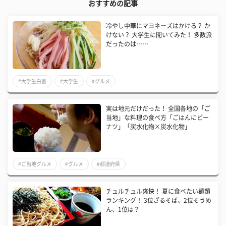
おすすめの記事
冷やし中華にマヨネーズはかける？ か
けない？ 大学生に聞いてみた！ 多数派
だったのは……
#大学生白書
#大学生
#グルメ
実は地元だけだった！ 全国各地の「ご
当地」な料理の食べ方「ごはんにピー
ナツ」「炭水化物×炭水化物」
#ご当地グルメ
#グルメ
#都道府県
チュルチュル爽快！ 夏に食べたい麺類
ランキング！ 3位ざるそば、2位そうめ
ん、1位は？