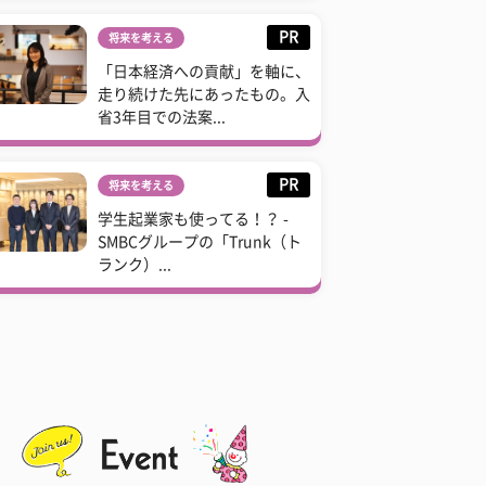
PR
将来を考える
「日本経済への貢献」を軸に、
走り続けた先にあったもの。入
省3年目での法案...
PR
将来を考える
学生起業家も使ってる！？ -
SMBCグループの「Trunk（ト
ランク）...