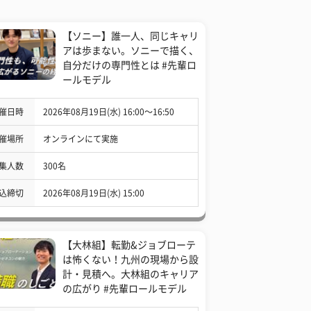
【ソニー】誰一人、同じキャリ
アは歩まない。ソニーで描く、
自分だけの専門性とは #先輩ロ
ールモデル
催日時
2026年08月19日(水) 16:00〜16:50
催場所
オンラインにて実施
集人数
300名
込締切
2026年08月19日(水) 15:00
【大林組】転勤&ジョブローテ
は怖くない！九州の現場から設
計・見積へ。大林組のキャリア
の広がり #先輩ロールモデル