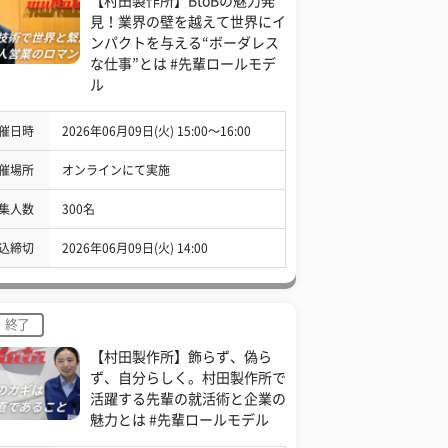
【村田製作所】BtoBの魅力発
見！業界の壁を越えて世界にイ
ンパクトを与える“ボーダレス
な仕事”とは #先輩ロールモデ
ル
催日時
2026年06月09日(火) 15:00〜16:00
催場所
オンラインにて実施
集人数
300名
込締切
2026年06月09日(火) 14:00
終了
【村田製作所】飾らず、偽ら
ず、自分らしく。村田製作所で
活躍する先輩の就活術と企業の
魅力とは #先輩ロールモデル