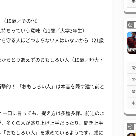
申
（19歳／その他）
持ちっていう意味（21歳／大学3年生）
を守る人ほどつまらない人はいないから（21歳
からとりあえずのおもしろい人（19歳／短大・
開
開
撃的！ 「おもしろい人」は本音を隠す建て前と
募
。
申
と一口に言っても、捉え方は多種多様。前述のよ
が、多くの人が盛り上げ上手だったり、聞き上手
る「おもしろい人」を求めているようです。顔に