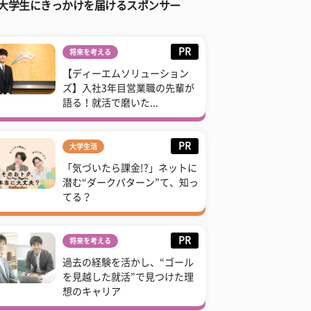
大学生にきっかけを届けるスポンサー
PR
将来を考える
【ディーエムソリューション
ズ】入社3年目営業職の先輩が
語る！就活で磨いた...
PR
大学生活
「気づいたら課金!?」ネットに
潜む“ダークパターン”て、知っ
てる？
PR
将来を考える
過去の経験を活かし、“ゴール
を見越した就活”で見つけた理
想のキャリア