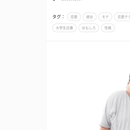
タグ：
恋愛
彼女
モテ
恋愛テ
大学生白書
おもしろ
性格