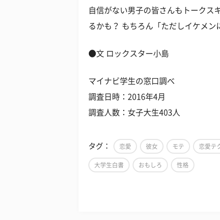
自信がない男子の皆さんもトークス
るかも？ もちろん「ただしイケメン
●文 ロックスター小島
マイナビ学生の窓口調べ
調査日時：2016年4月
調査人数：女子大生403人
タグ：
恋愛
彼女
モテ
恋愛テ
大学生白書
おもしろ
性格