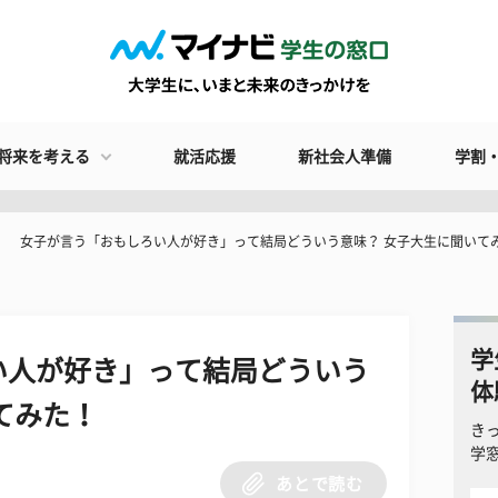
将来を考える
就活応援
新社会人準備
学割
​女子が言う「おもしろい人が好き」って結局どういう意味？ 女子大生に聞いて
学
い人が好き」って結局どういう
体
てみた！
き
学
あとで読む