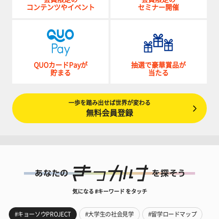
コンテンツやイベント
セミナー開催
QUOカードPayが
抽選で豪華賞品が
貯まる
当たる
一歩を踏み出せば世界が変わる
無料会員登録
気になる #キーワード をタッチ
#キョーソウPROJECT
#大学生の社会見学
#留学ロードマップ