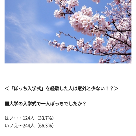
＜「ぼっち入学式」を経験した人は意外と少ない！？＞
■大学の入学式で一人ぼっちでしたか？
はい……124人（33.7%）
いいえ…244人（66.3%）