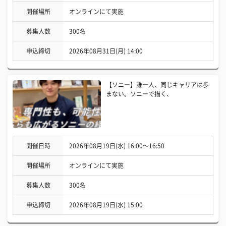
開催場所
オンラインにて実施
募集人数
300名
申込締切
2026年08月31日(月) 14:00
【ソニー】誰一人、同じキャリアは歩
まない。ソニーで描く、
開催日時
2026年08月19日(水) 16:00〜16:50
開催場所
オンラインにて実施
募集人数
300名
申込締切
2026年08月19日(水) 15:00