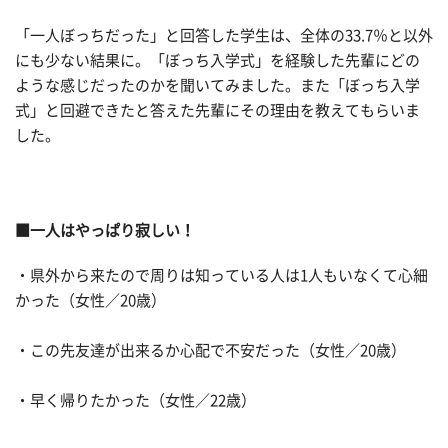
「一人ぼっちだった」と回答した学生は、全体の33.7％と以外
にも少ない結果に。「ぼっち入学式」を経験した先輩にどの
ような感じだったのかを聞いてみました。また「ぼっち入学
式」と回避できたと答えた先輩にその理由を教えてもらいま
した。
■一人はやっぱり寂しい！
・県外から来たので周りは知っている人は1人もいなくて心細
かった（女性／20歳）
・この先友達が出来るか心配で不安だった（女性／20歳）
・早く帰りたかった（女性／22歳）