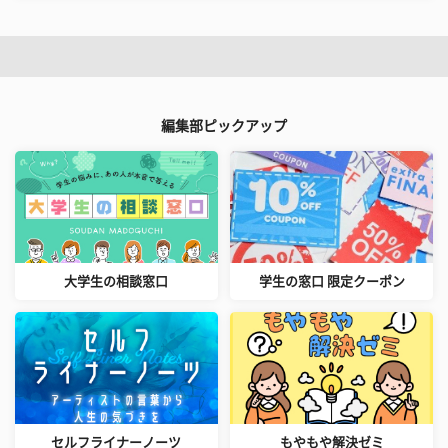
編集部ピックアップ
大学生の相談窓口
学生の窓口 限定クーポン
セルフライナーノーツ
もやもや解決ゼミ