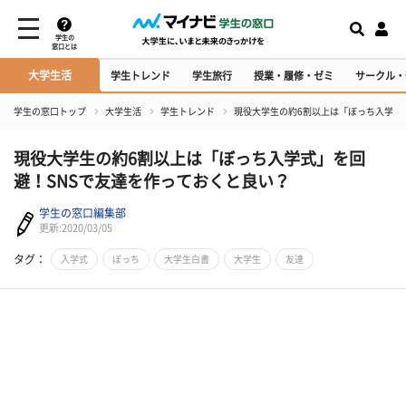
学生の
窓口とは
大学生活
学生トレンド
学生旅行
授業・履修・ゼミ
サークル・
学生の窓口トップ
大学生活
学生トレンド
現役大学生の約6割以上は「ぼっち入学式
現役大学生の約6割以上は「ぼっち入学式」を回
避！SNSで友達を作っておくと良い？
学生の窓口編集部
更新:2020/03/05
タグ：
入学式
ぼっち
大学生白書
大学生
友達