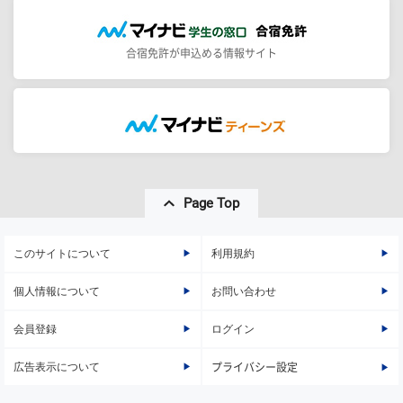
合宿免許が申込める情報サイト
Page Top
このサイトについて
利用規約
個人情報について
お問い合わせ
会員登録
ログイン
広告表示について
プライバシー設定