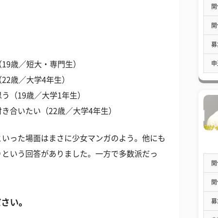
開
開
募
申
19歳／短大・専門生）
22歳／大学4年生）
う（19歳／大学1年生）
き合いたい（22歳／大学4年生）
といった場面はまさに少女マンガのよう。他にも
りという回答がありました。一方で多数派だっ
開
。
開
募
ださい。