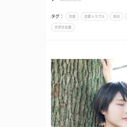
タグ：
恋愛
恋愛トラブル
告白
大学生白書