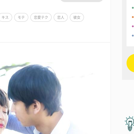
キス
モテ
恋愛テク
恋人
彼女