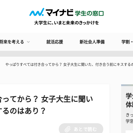
将来を考える
就活応援
新社会人準備
学割
​やっぱりすべては付き合ってから？ 女子大生に聞いた、付き合う前にキスする
学
合ってから？ 女子大生に聞い
体
するのはあり？
き
学
あとで読む