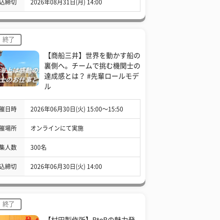
込締切
2026年08月31日(月) 14:00
終了
【商船三井】世界を動かす船の
裏側へ。チームで挑む機関士の
達成感とは？ #先輩ロールモデ
ル
催日時
2026年06月30日(火) 15:00〜15:50
催場所
オンラインにて実施
集人数
300名
込締切
2026年06月30日(火) 14:00
終了
【村田製作所】BtoBの魅力発