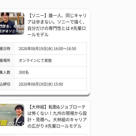
【ソニー】誰一人、同じキャリ
アは歩まない。ソニーで描く、
自分だけの専門性とは #先輩ロ
ールモデル
催日時
2026年08月19日(水) 16:00〜16:50
催場所
オンラインにて実施
集人数
300名
込締切
2026年08月19日(水) 15:00
【大林組】転勤&ジョブローテ
は怖くない！九州の現場から設
計・見積へ。大林組のキャリア
の広がり #先輩ロールモデル