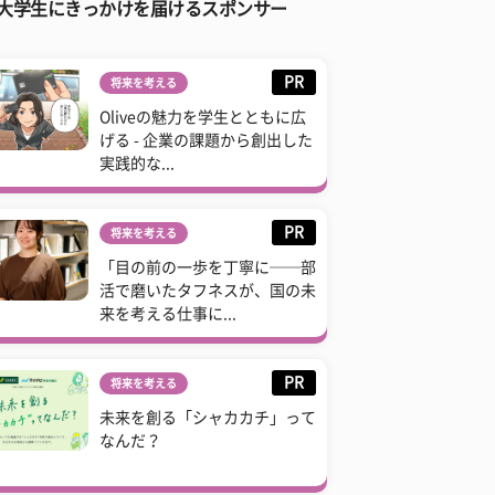
大学生にきっかけを届けるスポンサー
PR
将来を考える
Oliveの魅力を学生とともに広
げる - 企業の課題から創出した
実践的な...
PR
将来を考える
「目の前の一歩を丁寧に──部
活で磨いたタフネスが、国の未
来を考える仕事に...
PR
将来を考える
未来を創る「シャカカチ」って
なんだ？