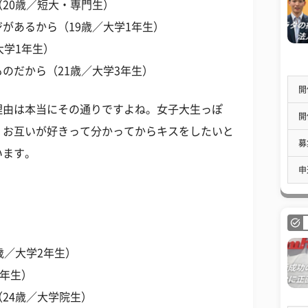
20歳／短大・専門生）
があるから（19歳／大学1年生）
大学1年生）
のだから（21歳／大学3年生）
開
理由は本当にその通りですよね。女子大生っぽ
開
。お互いが好きって分かってからキスをしたいと
募
います。
申
歳／大学2年生）
2年生）
24歳／大学院生）