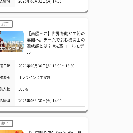
込締切
2026年08月31日(月) 14:00
終了
【商船三井】世界を動かす船の
裏側へ。チームで挑む機関士の
達成感とは？ #先輩ロールモデ
ル
催日時
2026年06月30日(火) 15:00〜15:50
催場所
オンラインにて実施
集人数
300名
込締切
2026年06月30日(火) 14:00
終了
【村田製作所】BtoBの魅力発