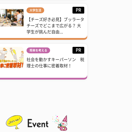
PR
大学生活
【チーズ好き必見】ブッラータ
チーズでどこまで広がる？ 大
学生が挑んだ自由...
PR
将来を考える
社会を動かすキーパーソン 税
理士の仕事に密着取材！