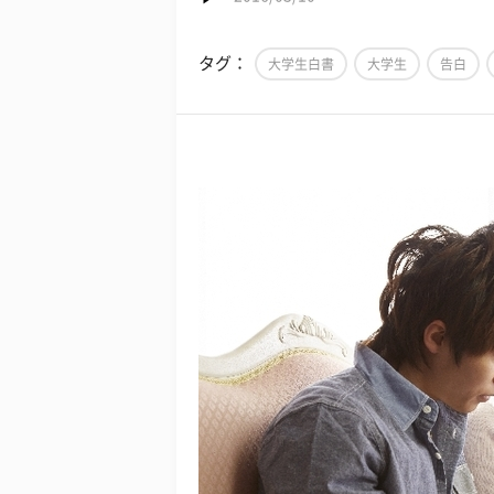
タグ：
大学生白書
大学生
告白