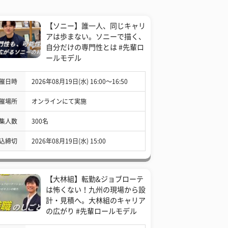
【ソニー】誰一人、同じキャリ
アは歩まない。ソニーで描く、
自分だけの専門性とは #先輩ロ
ールモデル
催日時
2026年08月19日(水) 16:00〜16:50
催場所
オンラインにて実施
集人数
300名
込締切
2026年08月19日(水) 15:00
【大林組】転勤&ジョブローテ
は怖くない！九州の現場から設
計・見積へ。大林組のキャリア
の広がり #先輩ロールモデル