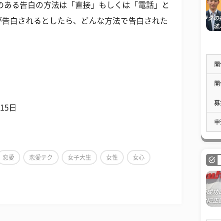
のある告白の方法は「直接」もしくは「電話」と
が告白されるとしたら、どんな方法で告白された
開
開
募
15日
申
恋愛
恋愛テク
女子大生
女性
女心