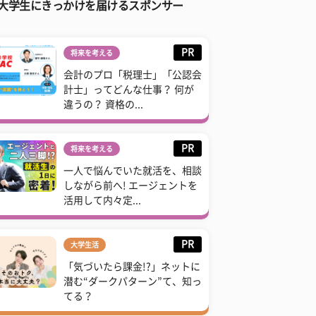
大学生にきっかけを届けるスポンサー
PR
将来を考える
会計のプロ「税理士」「公認会
計士」ってどんな仕事？ 何が
違うの？ 資格の...
PR
将来を考える
一人で悩んでいた就活を、相談
しながら前へ! エージェントを
活用して内々定...
PR
大学生活
「気づいたら課金!?」ネットに
潜む“ダークパターン”て、知っ
てる？