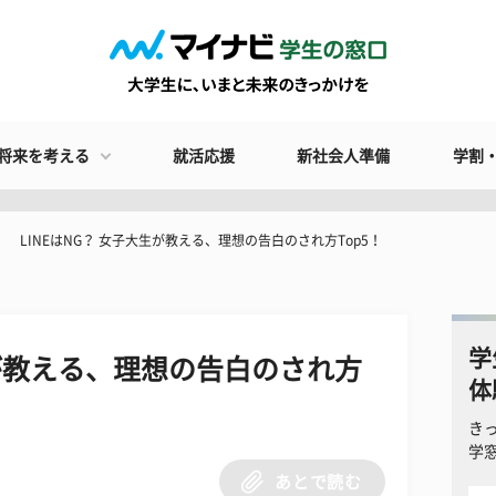
将来を考える
就活応援
新社会人準備
学割
LINEはNG？ 女子大生が教える、理想の告白のされ方Top5！
学
生が教える、理想の告白のされ方
体
き
学
あとで読む