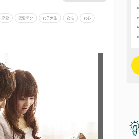
恋愛
恋愛テク
女子大生
女性
女心