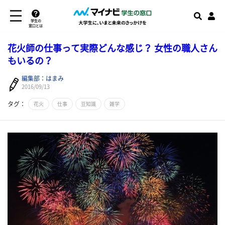
学生の
窓口とは
花火師の仕事って実際どんな感じ？ 女性の職人さん
もいるの？
編集部：はまみ
2016/09/13
タグ：
花火
仕事
豆知識
雑学