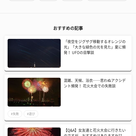
おすすめの記事
「夜空をジグザグ移動するオレンジの
光」「大きな緑色の光を見た」夏に頻
発！ UFOの目撃談
混雑、天候、浴衣……思わぬアクシデ
ント頻発！ 花火大会での失敗談
#失敗
#遊び
【Q&A】女友達と花火大会に行きたい
のですが、おすすめはありますか??