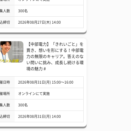
集人数
300名
込締切
2026年08月27日(木) 14:00
【中部電力】「きれいごと」を
貫き、想いを形にする！中部電
力の無限のキャリア。答えのな
い問いに挑み、成長し続ける環
境の魅力 #
催日時
2026年08月31日(月) 15:00〜16:00
催場所
オンラインにて実施
集人数
300名
込締切
2026年08月31日(月) 14:00