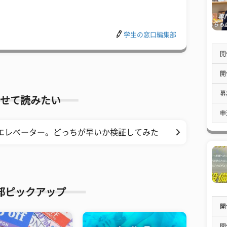
学生の窓口編集部
開
開
募
せて読みたい
申
Sエレベーター。どっちが早いか検証してみた
部ピックアップ
開
開