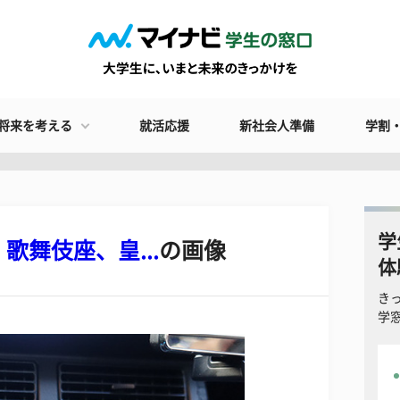
将来を考える
就活応援
新社会人準備
学割
学
舞伎座、皇...
の画像
体
き
学