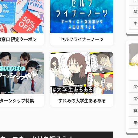
募
申
の窓口 限定クーポン
セルフライナーノーツ
開
開
ターンシップ特集
すれみの大学生あるある
募
申