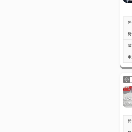
開
開
募
申
開