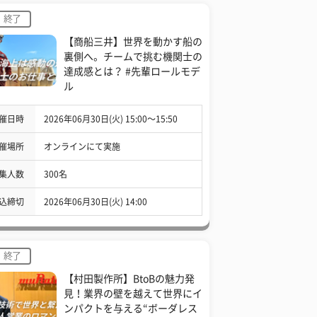
終了
【商船三井】世界を動かす船の
裏側へ。チームで挑む機関士の
達成感とは？ #先輩ロールモデ
ル
催日時
2026年06月30日(火) 15:00〜15:50
催場所
オンラインにて実施
集人数
300名
込締切
2026年06月30日(火) 14:00
終了
【村田製作所】BtoBの魅力発
見！業界の壁を越えて世界にイ
ンパクトを与える“ボーダレス