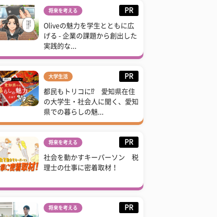
PR
将来を考える
Oliveの魅力を学生とともに広
げる - 企業の課題から創出した
実践的な...
PR
大学生活
都民もトリコに⁉ 愛知県在住
の大学生・社会人に聞く、愛知
県での暮らしの魅...
PR
将来を考える
社会を動かすキーパーソン 税
理士の仕事に密着取材！
PR
将来を考える