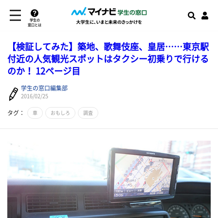
学生の
窓口とは
【検証してみた】築地、歌舞伎座、皇居……東京駅
付近の人気観光スポットはタクシー初乗りで行ける
のか！ 12ページ目
学生の窓口編集部
2016/02/25
タグ：
車
おもしろ
調査