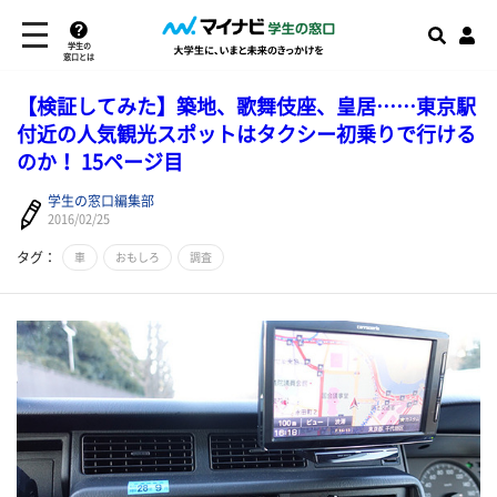
学生の
窓口とは
【検証してみた】築地、歌舞伎座、皇居……東京駅
付近の人気観光スポットはタクシー初乗りで行ける
のか！ 15ページ目
学生の窓口編集部
2016/02/25
タグ：
車
おもしろ
調査