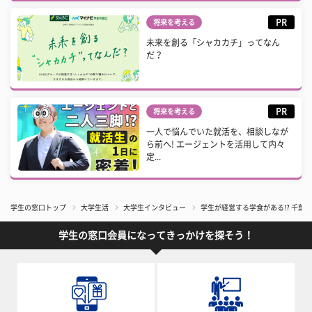
PR
将来を考える
未来を創る「シャカカチ」ってなん
だ？
PR
将来を考える
一人で悩んでいた就活を、相談しなが
ら前へ! エージェントを活用して内々
定...
学生の窓口トップ
大学生活
大学生インタビュー
学生が経営する学食がある!? 千葉商
学生の窓口会員になってきっかけを探そう！