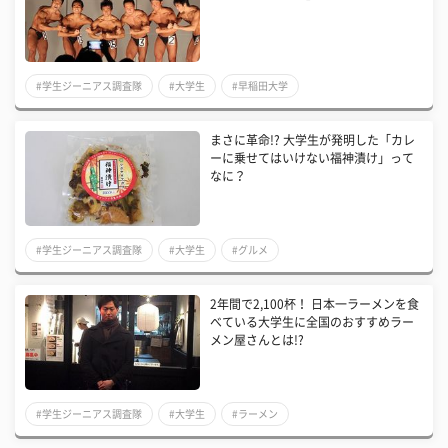
#学生ジーニアス調査隊
#大学生
#早稲田大学
まさに革命!? 大学生が発明した「カレ
ーに乗せてはいけない福神漬け」って
なに？
#学生ジーニアス調査隊
#大学生
#グルメ
2年間で2,100杯！ 日本一ラーメンを食
べている大学生に全国のおすすめラー
メン屋さんとは!?
#学生ジーニアス調査隊
#大学生
#ラーメン