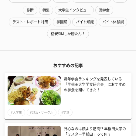
診断
特集
大学生インタビュー
奨学金
テスト・レポート対策
学園祭
バイト知識
バイト体験談
格安SIMしか勝たん！
おすすめの記事
毎年学食ランキングを発表している
「早稲田大学学食研究会」におすすめ
の学食を聞いてきた！
#大学生
#部活・サークル
#学食
肝心なのは顔より筋肉!? 早稲田大学の
「ミスター早稲田」って何？