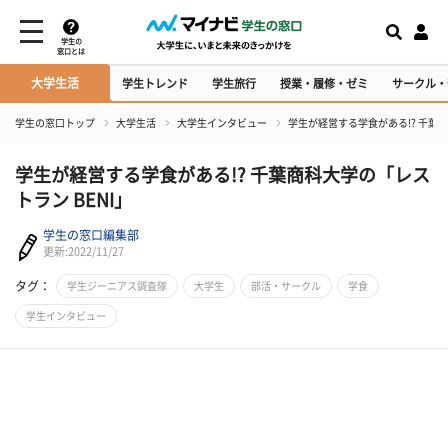
学生の
窓口とは
大学生活
学生トレンド
学生旅行
授業・履修・ゼミ
サークル・
学生の窓口トップ
大学生活
大学生インタビュー
学生が経営する学食がある!? 千葉商
学生が経営する学食がある!? 千葉商科大学の「レス
トラン BENI」
学生の窓口編集部
更新:2022/11/27
タグ：
学生ジーニアス調査隊
大学生
部活・サークル
学食
学生インタビュー