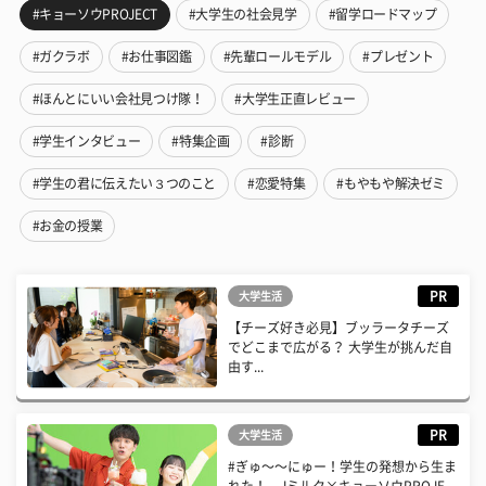
#キョーソウPROJECT
#大学生の社会見学
#留学ロードマップ
#ガクラボ
#お仕事図鑑
#先輩ロールモデル
#プレゼント
#ほんとにいい会社見つけ隊！
#大学生正直レビュー
#学生インタビュー
#特集企画
#診断
#学生の君に伝えたい３つのこと
#恋愛特集
#もやもや解決ゼミ
#お金の授業
PR
大学生活
【チーズ好き必見】ブッラータチーズ
でどこまで広がる？ 大学生が挑んだ自
由す...
PR
大学生活
#ぎゅ〜〜にゅー！学生の発想から生ま
れた！ Jミルク×キョーソウPROJE...