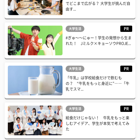
でどこまで広がる？ 大学生が挑んだ自
由す...
PR
大学生活
#ぎゅ〜〜にゅー！学生の発想から生ま
れた！ Jミルク×キョーソウPROJE...
PR
大学生活
「牛乳」は学校給食だけで飲むも
の？ “牛乳をもっと身近に”――「牛
乳でスマ...
PR
大学生活
給食だけじゃない！ 牛乳をもっと楽
しむアイデア、学生が本気で考えてみ
た