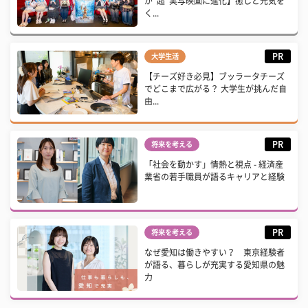
が“超”実写映画に進化】癒しと元気を
く...
PR
大学生活
【チーズ好き必見】ブッラータチーズ
でどこまで広がる？ 大学生が挑んだ自
由...
PR
将来を考える
「社会を動かす」情熱と視点 - 経済産
業省の若手職員が語るキャリアと経験
PR
将来を考える
なぜ愛知は働きやすい？ 東京経験者
が語る、暮らしが充実する愛知県の魅
力