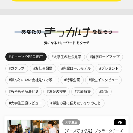
気になる #キーワード をタッチ
#キョーソウPROJECT
#大学生の社会見学
#留学ロードマップ
#ガクラボ
#お仕事図鑑
#先輩ロールモデル
#プレゼント
#ほんとにいい会社見つけ隊！
#特集企画
#学生インタビュー
#もやもや解決ゼミ
#お金の授業
#恋愛特集
#診断
#大学生正直レビュー
#学生の君に伝えたい３つのこと
PR
大学生活
【チーズ好き必見】ブッラータチーズ