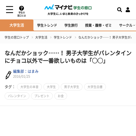
学生の
窓口とは
大学生活
学生トレンド
学生旅行
授業・履修・ゼミ
サークル・
学生の窓口トップ
大学生活
学生トレンド
なんだかショック……！ 男子大学生がバ
なんだかショック……！ 男子大学生がバレンタイン
にチョコ以外で一番欲しいものは「◯◯」
編集部：はまみ
2016/01/25
タグ：
大学生の本音
大学生
男子大学生
大学生白書
バレンタイン
プレゼント
お金