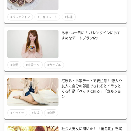
#バレンタイン
#チョコレート
#料理
あま~い一日に！ バレンタインにおす
すめなデートプラン6つ
#恋愛
#恋愛テク
#カップル
宅飲み・お家デートで要注意！ 恋人や
友人に自分の部屋でされるとイラッと
くる行動「ベッドに座る」「立ちショ
ン」
#イライラ
#友達
#恋愛
社会人男女に聞いた！ 「倦怠期」を実