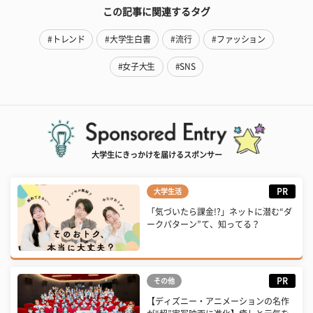
この記事に関連するタグ
#トレンド
#大学生白書
#流行
#ファッション
#女子大生
#SNS
大学生にきっかけを届けるスポンサー
PR
大学生活
「気づいたら課金!?」ネットに潜む“ダ
ークパターン”て、知ってる？
PR
その他
【ディズニー・アニメーションの名作