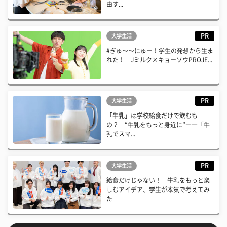
由す...
PR
大学生活
#ぎゅ〜〜にゅー！学生の発想から生ま
れた！ Jミルク×キョーソウPROJE...
PR
大学生活
「牛乳」は学校給食だけで飲むも
の？ “牛乳をもっと身近に”――「牛
乳でスマ...
PR
大学生活
給食だけじゃない！ 牛乳をもっと楽
しむアイデア、学生が本気で考えてみ
た