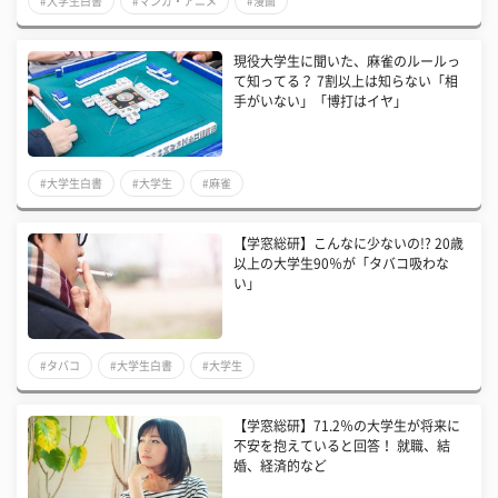
#大学生白書
#マンガ・アニメ
#漫画
現役大学生に聞いた、麻雀のルールっ
て知ってる？ 7割以上は知らない「相
手がいない」「博打はイヤ」
#大学生白書
#大学生
#麻雀
【学窓総研】こんなに少ないの!? 20歳
以上の大学生90％が「タバコ吸わな
い」
#タバコ
#大学生白書
#大学生
【学窓総研】71.2％の大学生が将来に
不安を抱えていると回答！ 就職、結
婚、経済的など