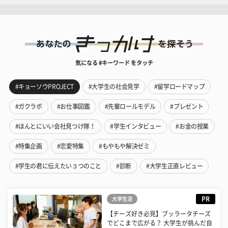
気になる #キーワード をタッチ
#キョーソウPROJECT
#大学生の社会見学
#留学ロードマップ
#ガクラボ
#お仕事図鑑
#先輩ロールモデル
#プレゼント
#ほんとにいい会社見つけ隊！
#学生インタビュー
#お金の授業
#特集企画
#恋愛特集
#もやもや解決ゼミ
#学生の君に伝えたい３つのこと
#診断
#大学生正直レビュー
PR
大学生活
【チーズ好き必見】ブッラータチーズ
でどこまで広がる？ 大学生が挑んだ自