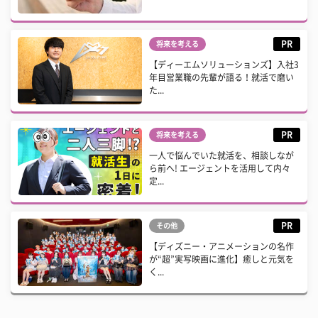
PR
将来を考える
【ディーエムソリューションズ】入社3
年目営業職の先輩が語る！就活で磨い
た...
PR
将来を考える
一人で悩んでいた就活を、相談しなが
ら前へ! エージェントを活用して内々
定...
PR
その他
【ディズニー・アニメーションの名作
が“超”実写映画に進化】癒しと元気を
く...