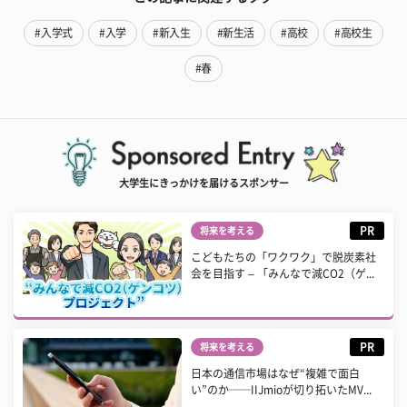
#入学式
#入学
#新入生
#新生活
#高校
#高校生
#春
大学生にきっかけを届けるスポンサー
PR
将来を考える
こどもたちの「ワクワク」で脱炭素社
会を目指す – 「みんなで減CO2（ゲ...
PR
将来を考える
日本の通信市場はなぜ“複雑で面白
い”のか──IIJmioが切り拓いたMV...