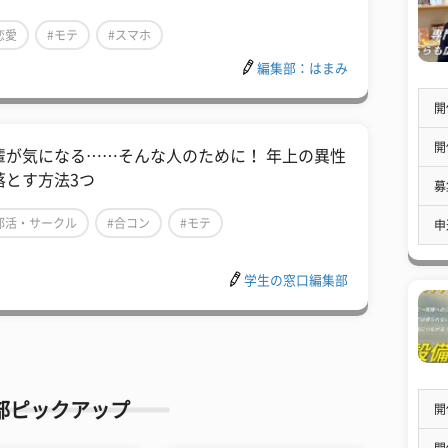
恋愛
#モテ
#スマホ
編集部：はまみ
開
開
輩が気になる……そんな人のために！ 年上の異性
落とす方法3つ
募
部活・サークル
#合コン
#モテ
申
学生の窓口編集部
部ピックアップ
開
開