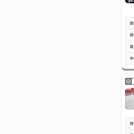
開
開
募
申
開