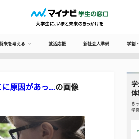
将来を考える
就活応援
新社会人準備
学割
学
原因があっ...
の画像
体
き
学