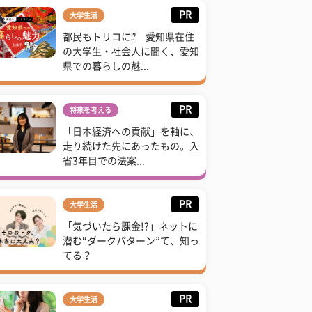
PR
大学生活
都民もトリコに⁉ 愛知県在住
の大学生・社会人に聞く、愛知
県での暮らしの魅...
PR
将来を考える
「日本経済への貢献」を軸に、
走り続けた先にあったもの。入
省3年目での法案...
PR
大学生活
「気づいたら課金!?」ネットに
潜む“ダークパターン”て、知っ
てる？
PR
大学生活