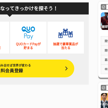
なってきっかけを探そう！
開
QUOカードPayが
抽選で豪華賞品が
催
貯まる
当たる
開
募
踏み出せば世界が変わる
申
無料会員登録