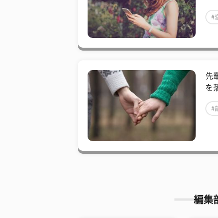
#
先
を
#
編集