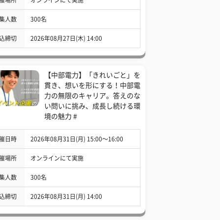
集人数
300名
込締切
2026年08月27日(木) 14:00
【中部電力】「きれいごと」を
貫き、想いを形にする！中部電
力の無限のキャリア。答えのな
い問いに挑み、成長し続ける環
境の魅力 #
催日時
2026年08月31日(月) 15:00〜16:00
催場所
オンラインにて実施
集人数
300名
込締切
2026年08月31日(月) 14:00