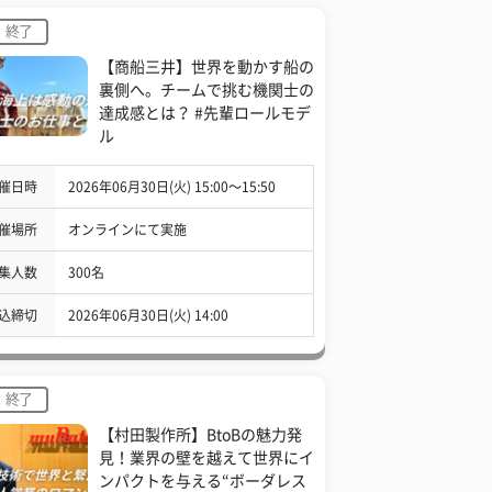
終了
【商船三井】世界を動かす船の
裏側へ。チームで挑む機関士の
達成感とは？ #先輩ロールモデ
ル
催日時
2026年06月30日(火) 15:00〜15:50
催場所
オンラインにて実施
集人数
300名
込締切
2026年06月30日(火) 14:00
終了
【村田製作所】BtoBの魅力発
見！業界の壁を越えて世界にイ
ンパクトを与える“ボーダレス