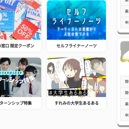
募
申
の窓口 限定クーポン
セルフライナーノーツ
開
開
ターンシップ特集
すれみの大学生あるある
募
申