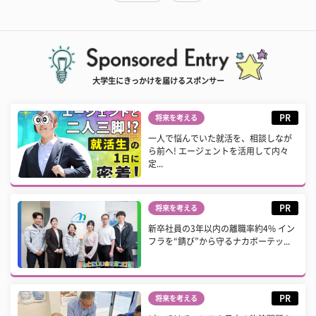
大学生にきっかけを届けるスポンサー
PR
将来を考える
一人で悩んでいた就活を、相談しなが
ら前へ! エージェントを活用して内々
定...
PR
将来を考える
新卒社員の3年以内の離職率約4% イン
フラを“錆び”から守るナカボーテッ...
PR
将来を考える