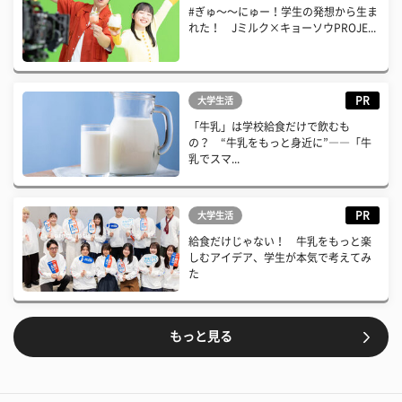
#ぎゅ〜〜にゅー！学生の発想から生ま
れた！ Jミルク×キョーソウPROJE...
PR
大学生活
「牛乳」は学校給食だけで飲むも
の？ “牛乳をもっと身近に”――「牛
乳でスマ...
PR
大学生活
給食だけじゃない！ 牛乳をもっと楽
しむアイデア、学生が本気で考えてみ
た
もっと見る