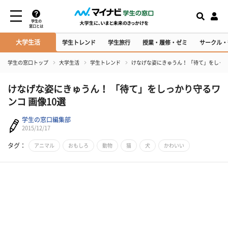
学生の
窓口とは
大学生活
学生トレンド
学生旅行
授業・履修・ゼミ
サークル・
学生の窓口トップ
大学生活
学生トレンド
けなげな姿にきゅうん！ 「待て」をしっか
けなげな姿にきゅうん！ 「待て」をしっかり守るワ
ンコ 画像10選
学生の窓口編集部
2015/12/17
タグ：
アニマル
おもしろ
動物
猫
犬
かわいい