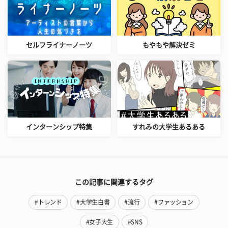
セルフライナーノーツ
もやもや解決ゼミ
インターンシップ特集
すれみの大学生あるある
この記事に関連するタグ
#トレンド
#大学生白書
#流行
#ファッション
#女子大生
#SNS