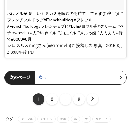
おはメル❤️ 新しいカミカミを噛むのを待てしてます((´艸｀*)) #
フレンチブルドッグ#Frenchbulldog #フレブル
#French#bulldog#フレンチ #ブヒ#buhi#白ブル隊#クリーム #ペ
チャ#pecha #犬#dog#メル #おはメル #メルっ歯 #カミカミ#待
て#0803#8月
シロメル＆megさん(@siromelu)が投稿した写真 –
2015 8月
2 3:00午後 PDT
次のページ
次へ
1
2
・・・
9
タグ：
アニマル
おもしろ
動物
猫
犬
かわいい