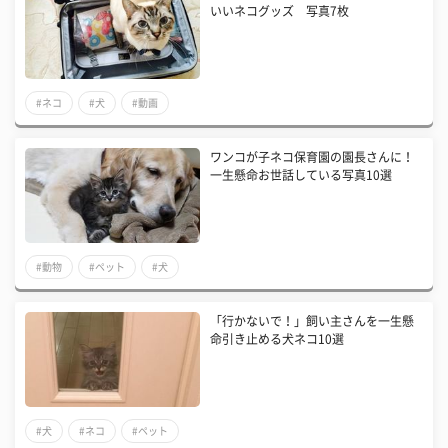
いいネコグッズ 写真7枚
#ネコ
#犬
#動画
ワンコが子ネコ保育園の園長さんに！
一生懸命お世話している写真10選
#動物
#ペット
#犬
「行かないで！」飼い主さんを一生懸
命引き止める犬ネコ10選
#犬
#ネコ
#ペット