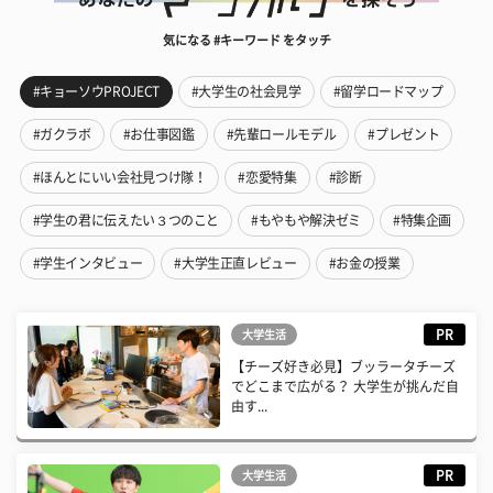
気になる #キーワード をタッチ
#キョーソウPROJECT
#大学生の社会見学
#留学ロードマップ
#ガクラボ
#お仕事図鑑
#先輩ロールモデル
#プレゼント
#ほんとにいい会社見つけ隊！
#恋愛特集
#診断
#学生の君に伝えたい３つのこと
#もやもや解決ゼミ
#特集企画
#学生インタビュー
#大学生正直レビュー
#お金の授業
PR
大学生活
【チーズ好き必見】ブッラータチーズ
でどこまで広がる？ 大学生が挑んだ自
由す...
PR
大学生活