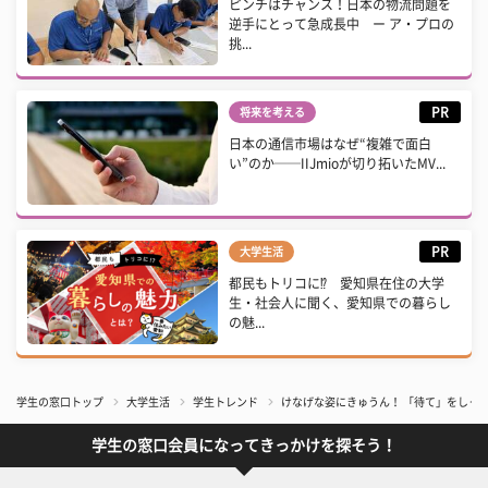
ピンチはチャンス！日本の物流問題を
逆手にとって急成長中 ー ア・プロの
挑...
PR
将来を考える
日本の通信市場はなぜ“複雑で面白
い”のか──IIJmioが切り拓いたMV...
PR
大学生活
都民もトリコに⁉ 愛知県在住の大学
生・社会人に聞く、愛知県での暮らし
の魅...
学生の窓口トップ
大学生活
学生トレンド
けなげな姿にきゅうん！ 「待て」をしっか
学生の窓口会員になってきっかけを探そう！