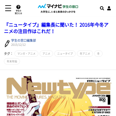
学生の
窓口とは
『ニュータイプ』編集長に聞いた！ 2016年今冬ア
ニメの注目作はこれだ！
学生の窓口編集部
2015/12/12
タグ：
マンガ・アニメ
アニメ
ニュータイプ
冬アニメ
冬
年末年始