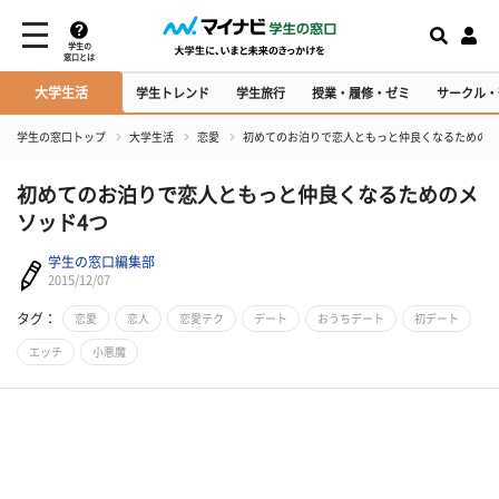
学生の
窓口とは
大学生活
学生トレンド
学生旅行
授業・履修・ゼミ
サークル・
学生の窓口トップ
大学生活
恋愛
初めてのお泊りで恋人ともっと仲良くなるためのメ
初めてのお泊りで恋人ともっと仲良くなるためのメ
ソッド4つ
学生の窓口編集部
2015/12/07
タグ：
恋愛
恋人
恋愛テク
デート
おうちデート
初デート
エッチ
小悪魔