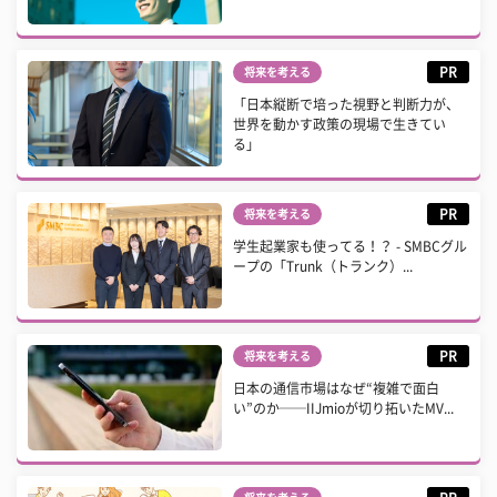
PR
将来を考える
「日本縦断で培った視野と判断力が、
世界を動かす政策の現場で生きてい
る」
PR
将来を考える
学生起業家も使ってる！？ - SMBCグル
ープの「Trunk（トランク）...
PR
将来を考える
日本の通信市場はなぜ“複雑で面白
い”のか──IIJmioが切り拓いたMV...