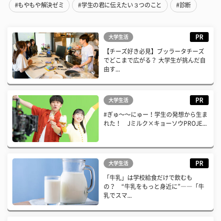
#もやもや解決ゼミ
#学生の君に伝えたい３つのこと
#診断
PR
大学生活
【チーズ好き必見】ブッラータチーズ
でどこまで広がる？ 大学生が挑んだ自
由す...
PR
大学生活
#ぎゅ〜〜にゅー！学生の発想から生ま
れた！ Jミルク×キョーソウPROJE...
PR
大学生活
「牛乳」は学校給食だけで飲むも
の？ “牛乳をもっと身近に”――「牛
乳でスマ...