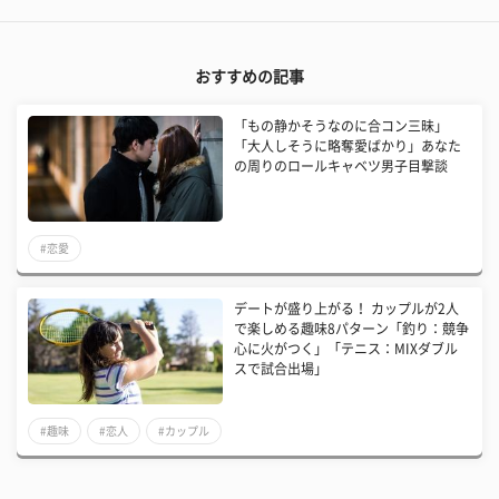
おすすめの記事
「もの静かそうなのに合コン三昧」
「大人しそうに略奪愛ばかり」あなた
の周りのロールキャベツ男子目撃談
#恋愛
デートが盛り上がる！ カップルが2人
で楽しめる趣味8パターン「釣り：競争
心に火がつく」「テニス：MIXダブル
スで試合出場」
#趣味
#恋人
#カップル