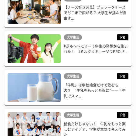
【チーズ好き必見】ブッラータチーズ
でどこまで広がる？ 大学生が挑んだ自
由す...
PR
大学生活
#ぎゅ〜〜にゅー！学生の発想から生ま
れた！ Jミルク×キョーソウPROJE...
PR
大学生活
「牛乳」は学校給食だけで飲むも
の？ “牛乳をもっと身近に”――「牛
乳でスマ...
PR
大学生活
給食だけじゃない！ 牛乳をもっと楽
しむアイデア、学生が本気で考えてみ
た