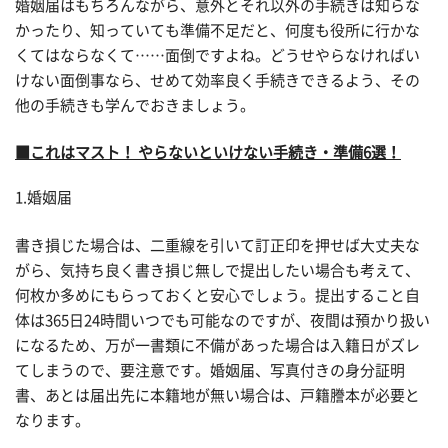
婚姻届はもちろんながら、意外とそれ以外の手続きは知らな
かったり、知っていても準備不足だと、何度も役所に行かな
くてはならなくて……面倒ですよね。どうせやらなければい
けない面倒事なら、せめて効率良く手続きできるよう、その
他の手続きも学んでおきましょう。
■これはマスト！ やらないといけない手続き・準備6選！
1.婚姻届
書き損じた場合は、二重線を引いて訂正印を押せば大丈夫な
がら、気持ち良く書き損じ無しで提出したい場合も考えて、
何枚か多めにもらっておくと安心でしょう。提出すること自
体は365日24時間いつでも可能なのですが、夜間は預かり扱い
になるため、万が一書類に不備があった場合は入籍日がズレ
てしまうので、要注意です。婚姻届、写真付きの身分証明
書、あとは届出先に本籍地が無い場合は、戸籍謄本が必要と
なります。