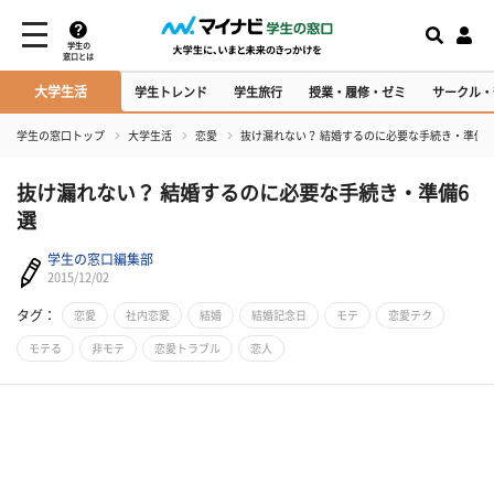
学生の
窓口とは
大学生活
学生トレンド
学生旅行
授業・履修・ゼミ
サークル・
学生の窓口トップ
大学生活
恋愛
抜け漏れない？ 結婚するのに必要な手続き・準備6
抜け漏れない？ 結婚するのに必要な手続き・準備6
選
学生の窓口編集部
2015/12/02
タグ：
恋愛
社内恋愛
結婚
結婚記念日
モテ
恋愛テク
モテる
非モテ
恋愛トラブル
恋人