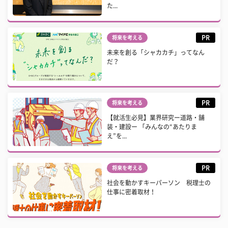
た...
PR
将来を考える
未来を創る「シャカカチ」ってなん
だ？
PR
将来を考える
【就活生必見】業界研究ー道路・舗
装・建設ー 「みんなの“あたりま
え”を...
PR
将来を考える
社会を動かすキーパーソン 税理士の
仕事に密着取材！