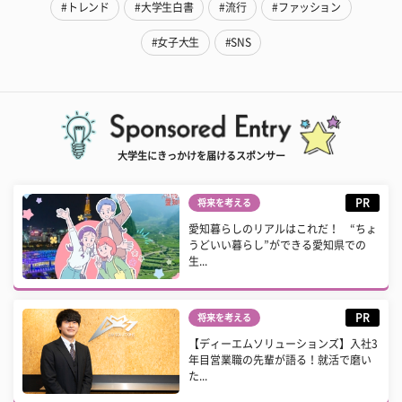
#トレンド
#大学生白書
#流行
#ファッション
#女子大生
#SNS
大学生にきっかけを届けるスポンサー
PR
将来を考える
愛知暮らしのリアルはこれだ！ “ちょ
うどいい暮らし”ができる愛知県での
生...
PR
将来を考える
【ディーエムソリューションズ】入社3
年目営業職の先輩が語る！就活で磨い
た...