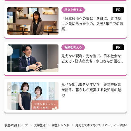
PR
将来を考える
「日本経済への貢献」を軸に、走り続
けた先にあったもの。入省3年目での法
案...
PR
将来を考える
見えない現場に光を当て、日本社会を
支える - 経済産業省・水口さんが語る...
なぜ愛知は働きやすい？ 東京経験者
が語る、暮らしが充実する愛知県の魅
力
学生の窓口トップ
大学生活
学生トレンド
男同士でキスもアリ!? パーティーや飲み