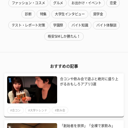
ファッション・コスメ
グルメ
お出かけ・イベント
恋愛
診断
特集
大学生インタビュー
奨学金
テスト・レポート対策
学園祭
バイト知識
バイト体験談
格安SIMしか勝たん！
おすすめの記事
合コンや飲み会で遊ぶと絶対に盛り上
がるおもしろアプリ3選
#合コン
#大学トレンド
#飲み会
「創始者を崇拝」「全裸で家飲み」