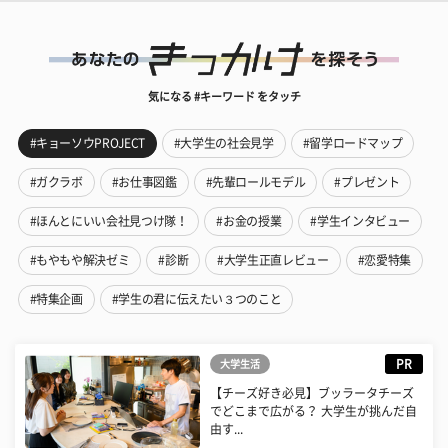
気になる #キーワード をタッチ
#キョーソウPROJECT
#大学生の社会見学
#留学ロードマップ
#ガクラボ
#お仕事図鑑
#先輩ロールモデル
#プレゼント
#ほんとにいい会社見つけ隊！
#お金の授業
#学生インタビュー
#もやもや解決ゼミ
#診断
#大学生正直レビュー
#恋愛特集
#特集企画
#学生の君に伝えたい３つのこと
PR
大学生活
【チーズ好き必見】ブッラータチーズ
でどこまで広がる？ 大学生が挑んだ自
由す...