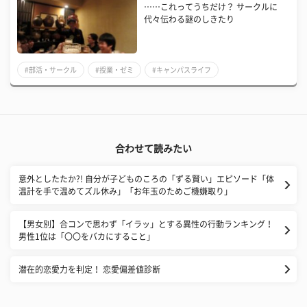
……これってうちだけ？ サークルに
代々伝わる謎のしきたり
#部活・サークル
#授業・ゼミ
#キャンパスライフ
合わせて読みたい
意外としたたか?! 自分が子どものころの「ずる賢い」エピソード「体
温計を手で温めてズル休み」「お年玉のためご機嫌取り」
【男女別】合コンで思わず「イラッ」とする異性の行動ランキング！
男性1位は「〇〇をバカにすること」
潜在的恋愛力を判定！ 恋愛偏差値診断