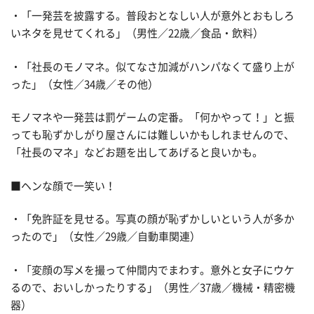
・「一発芸を披露する。普段おとなしい人が意外とおもしろ
いネタを見せてくれる」（男性／22歳／食品・飲料）
・「社長のモノマネ。似てなさ加減がハンパなくて盛り上が
った」（女性／34歳／その他）
モノマネや一発芸は罰ゲームの定番。「何かやって！」と振
っても恥ずかしがり屋さんには難しいかもしれませんので、
「社長のマネ」などお題を出してあげると良いかも。
■ヘンな顔で一笑い！
・「免許証を見せる。写真の顔が恥ずかしいという人が多か
ったので」（女性／29歳／自動車関連）
・「変顔の写メを撮って仲間内でまわす。意外と女子にウケ
るので、おいしかったりする」（男性／37歳／機械・精密機
器）