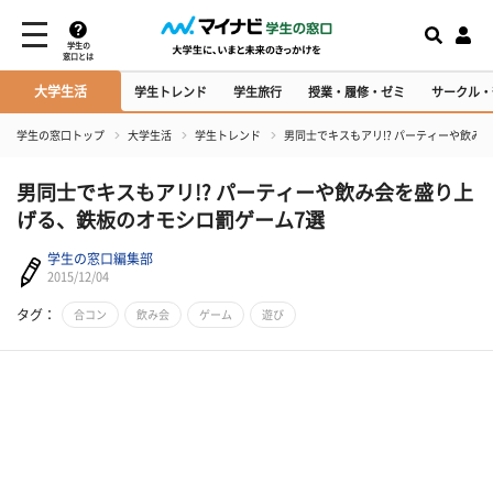
学生の
窓口とは
大学生活
学生トレンド
学生旅行
授業・履修・ゼミ
サークル・
学生の窓口トップ
大学生活
学生トレンド
男同士でキスもアリ!? パーティーや飲み
男同士でキスもアリ!? パーティーや飲み会を盛り上
げる、鉄板のオモシロ罰ゲーム7選
学生の窓口編集部
2015/12/04
タグ：
合コン
飲み会
ゲーム
遊び