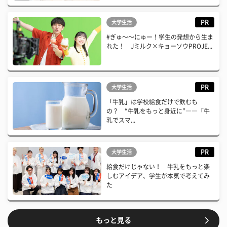
PR
大学生活
#ぎゅ〜〜にゅー！学生の発想から生ま
れた！ Jミルク×キョーソウPROJE...
PR
大学生活
「牛乳」は学校給食だけで飲むも
の？ “牛乳をもっと身近に”――「牛
乳でスマ...
PR
大学生活
給食だけじゃない！ 牛乳をもっと楽
しむアイデア、学生が本気で考えてみ
た
もっと見る