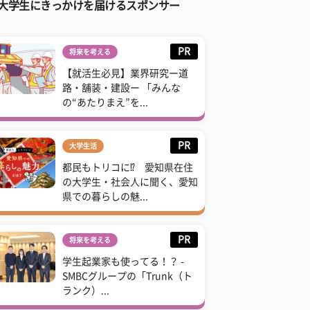
大学生にきっかけを届けるスポンサー
PR
将来を考える
【就活生必見】業界研究ー道
路・舗装・建設ー 「みんな
の“あたりまえ”を...
PR
大学生活
都民もトリコに⁉ 愛知県在住
の大学生・社会人に聞く、愛知
県での暮らしの魅...
PR
将来を考える
学生起業家も使ってる！？ -
SMBCグループの「Trunk（ト
ランク）...