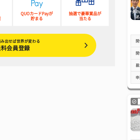
QUOカードPayが
抽選で豪華賞品が
催
貯まる
当たる
開
踏み出せば世界が変わる
無料会員登録
開
募
申