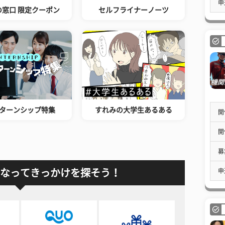
申
の窓口 限定クーポン
セルフライナーノーツ
ターンシップ特集
すれみの大学生あるある
開
開
募
なってきっかけを探そう！
申