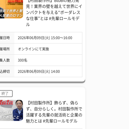
【村田製作所】BtoBの魅力発
見！業界の壁を越えて世界にイ
ンパクトを与える“ボーダレス
な仕事”とは #先輩ロールモデ
ル
催日時
2026年06月09日(火) 15:00〜16:00
催場所
オンラインにて実施
集人数
300名
込締切
2026年06月09日(火) 14:00
終了
【村田製作所】飾らず、偽ら
ず、自分らしく。村田製作所で
活躍する先輩の就活術と企業の
魅力とは #先輩ロールモデル