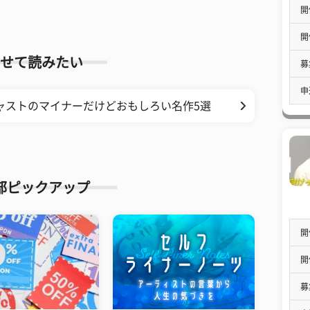
開
開
せて読みたい
募
申
ャストのマイナーだけどおもしろい名作5選
部ピックアップ
開
開
募