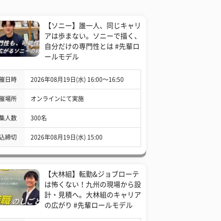
【ソニー】誰一人、同じキャリ
アは歩まない。ソニーで描く、
自分だけの専門性とは #先輩ロ
ールモデル
催日時
2026年08月19日(水) 16:00〜16:50
催場所
オンラインにて実施
集人数
300名
込締切
2026年08月19日(水) 15:00
【大林組】転勤&ジョブローテ
は怖くない！九州の現場から設
計・見積へ。大林組のキャリア
の広がり #先輩ロールモデル