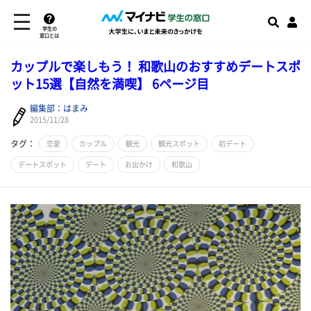
学生の
窓口とは
カップルで楽しもう！ 和歌山のおすすめデートスポ
ット15選【自然を満喫】 6ページ目
編集部：はまみ
2015/11/28
タグ：
恋愛
カップル
観光
観光スポット
初デート
デートスポット
デート
お出かけ
和歌山