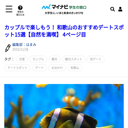
学生の
窓口とは
カップルで楽しもう！ 和歌山のおすすめデートスポ
ット15選【自然を満喫】 4ページ目
編集部：はまみ
2015/11/28
タグ：
恋愛
カップル
観光
観光スポット
初デート
デートスポット
デート
お出かけ
和歌山