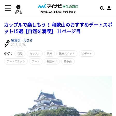
学生の
窓口とは
カップルで楽しもう！ 和歌山のおすすめデートスポ
ット15選【自然を満喫】 11ページ目
編集部：はまみ
2015/11/28
タグ：
恋愛
カップル
観光
観光スポット
初デート
デートスポット
デート
お出かけ
和歌山