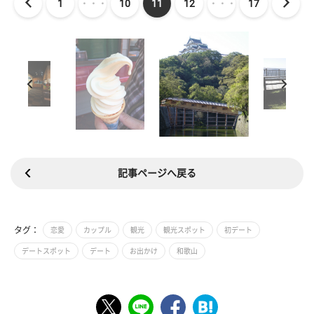
1
・・・
10
11
12
・・・
17
記事ページへ戻る
タグ：
恋愛
カップル
観光
観光スポット
初デート
デートスポット
デート
お出かけ
和歌山