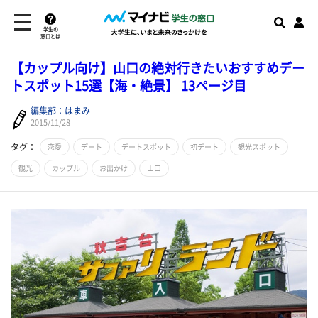
学生の
窓口とは
【カップル向け】山口の絶対行きたいおすすめデー
トスポット15選【海・絶景】 13ページ目
編集部：はまみ
2015/11/28
タグ：
恋愛
デート
デートスポット
初デート
観光スポット
観光
カップル
お出かけ
山口