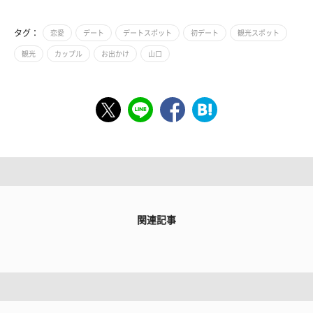
タグ：
恋愛
デート
デートスポット
初デート
観光スポット
観光
カップル
お出かけ
山口
関連記事