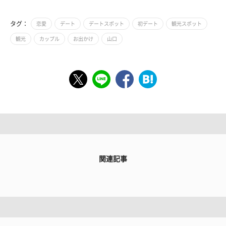
タグ：
恋愛
デート
デートスポット
初デート
観光スポット
観光
カップル
お出かけ
山口
関連記事