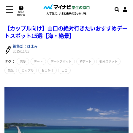
学生の
窓口とは
【カップル向け】山口の絶対行きたいおすすめデー
トスポット15選【海・絶景】
編集部：はまみ
2015/11/28
タグ：
恋愛
デート
デートスポット
初デート
観光スポット
観光
カップル
お出かけ
山口