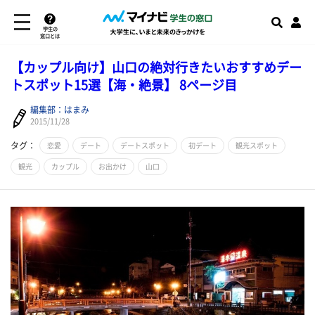
学生の
窓口とは
【カップル向け】山口の絶対行きたいおすすめデー
トスポット15選【海・絶景】 8ページ目
編集部：はまみ
2015/11/28
タグ：
恋愛
デート
デートスポット
初デート
観光スポット
観光
カップル
お出かけ
山口