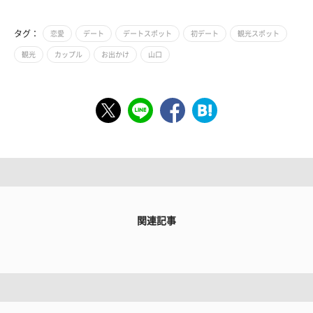
タグ：
恋愛
デート
デートスポット
初デート
観光スポット
観光
カップル
お出かけ
山口
関連記事