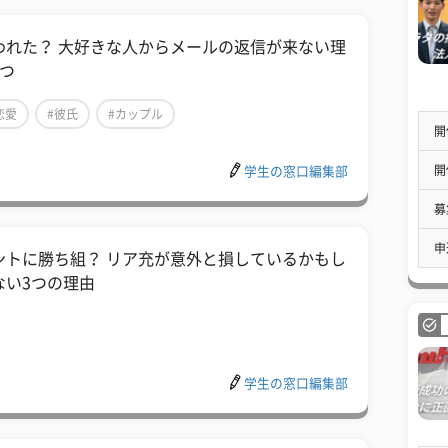
われた？ 大好きな人からメールの返信が来ない理
3つ
恋愛
#彼氏
#カップル
開
開
学生の窓口編集部
募
申
ントに勝ち組？ リア充が意外と損しているかもし
ない3つの理由
学生の窓口編集部