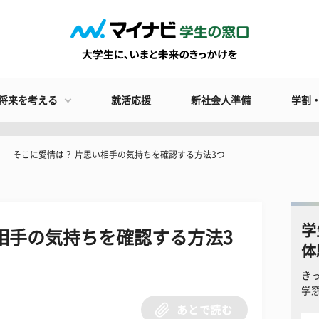
将来を考える
就活応援
新社会人準備
学割
そこに愛情は？ 片思い相手の気持ちを確認する方法3つ
学
相手の気持ちを確認する方法3
体
き
学
あとで読む