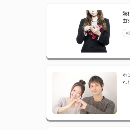
嫌
由
#
ホ
れ