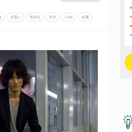
白
片思い
気持ち
好き
LINE
好意