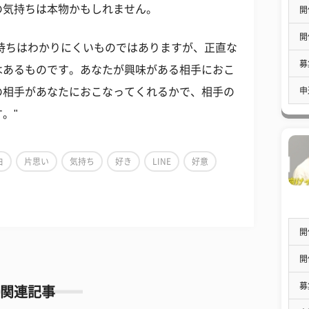
の気持ちは本物かもしれません。
開
開
持ちはわかりにくいものではありますが、正直な
募
はあるものです。あなたが興味がある相手におこ
申
の相手があなたにおこなってくれるかで、相手の
。"
白
片思い
気持ち
好き
LINE
好意
開
開
募
関連記事