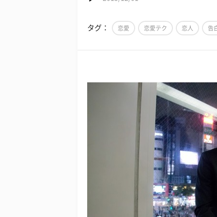
タグ：
恋愛
恋愛テク
恋人
告