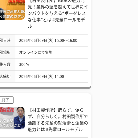
【村田製作所】BtoBの魅力発
見！業界の壁を越えて世界にイ
ンパクトを与える“ボーダレス
な仕事”とは #先輩ロールモデ
ル
催日時
2026年06月09日(火) 15:00〜16:00
催場所
オンラインにて実施
集人数
300名
込締切
2026年06月09日(火) 14:00
終了
【村田製作所】飾らず、偽ら
ず、自分らしく。村田製作所で
活躍する先輩の就活術と企業の
魅力とは #先輩ロールモデル