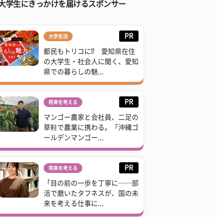
大学生にきっかけを届けるスポンサー
PR
大学生活
都民もトリコに⁉ 愛知県在住
の大学生・社会人に聞く、愛知
県での暮らしの魅...
PR
将来を考える
マンゴー農家と会社員、二足の
草鞋で農業に携わる。「沖縄ゴ
ールデンマンゴー...
PR
将来を考える
「目の前の一歩を丁寧に──部
活で磨いたタフネスが、国の未
来を考える仕事に...