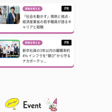
PR
将来を考える
「社会を動かす」情熱と視点 -
経済産業省の若手職員が語るキ
ャリアと経験
PR
将来を考える
新卒社員の3年以内の離職率約
4% インフラを“錆び”から守る
ナカボーテッ...