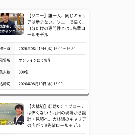
【ソニー】誰一人、同じキャリ
アは歩まない。ソニーで描く、
自分だけの専門性とは #先輩ロ
ールモデル
催日時
2026年08月19日(水) 16:00〜16:50
催場所
オンラインにて実施
集人数
300名
込締切
2026年08月19日(水) 15:00
【大林組】転勤&ジョブローテ
は怖くない！九州の現場から設
計・見積へ。大林組のキャリア
の広がり #先輩ロールモデル