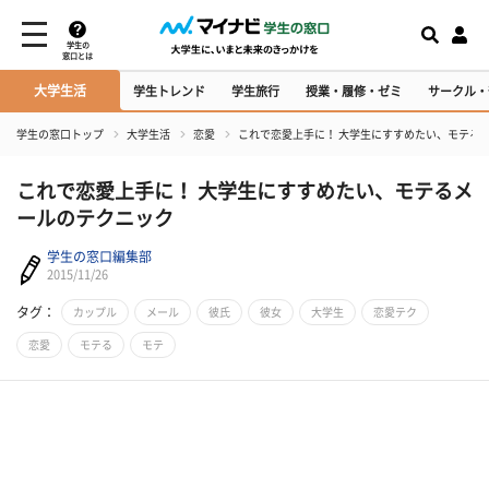
学生の
窓口とは
大学生活
学生トレンド
学生旅行
授業・履修・ゼミ
サークル・
学生の窓口トップ
大学生活
恋愛
これで恋愛上手に！ 大学生にすすめたい、モテる
これで恋愛上手に！ 大学生にすすめたい、モテるメ
ールのテクニック
学生の窓口編集部
2015/11/26
タグ：
カップル
メール
彼氏
彼女
大学生
恋愛テク
恋愛
モテる
モテ