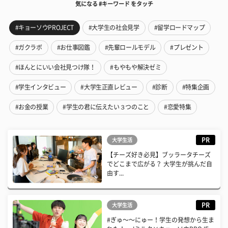
気になる #キーワード をタッチ
#キョーソウPROJECT
#大学生の社会見学
#留学ロードマップ
#ガクラボ
#お仕事図鑑
#先輩ロールモデル
#プレゼント
#ほんとにいい会社見つけ隊！
#もやもや解決ゼミ
#学生インタビュー
#大学生正直レビュー
#診断
#特集企画
#お金の授業
#学生の君に伝えたい３つのこと
#恋愛特集
PR
大学生活
【チーズ好き必見】ブッラータチーズ
でどこまで広がる？ 大学生が挑んだ自
由す...
PR
大学生活
#ぎゅ〜〜にゅー！学生の発想から生ま