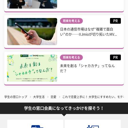
PR
将来を考える
日本の通信市場はなぜ“複雑で面白
い”のか──IIJmioが切り拓いたMV...
PR
将来を考える
未来を創る「シャカカチ」ってなん
だ？
学生の窓口トップ
大学生活
恋愛
これで恋愛上手に！ 大学生にすすめたい、モテる
学生の窓口会員になってきっかけを探そう！