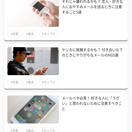
それじゃ嫌われるかも？ 恋人・好きな
人におやすみメールを送るときに注意
すること5選
#恋愛
#彼氏
#カップル
ケンカに発展するかも？ 付き合いたて
のときにやりがちなメールのNG5選
#恋愛
#彼氏
#カップル
メールベタ必見！ 好きな人に「うざ
い」と思われないために注意すべきこ
と
#恋愛
#彼氏
#カップル