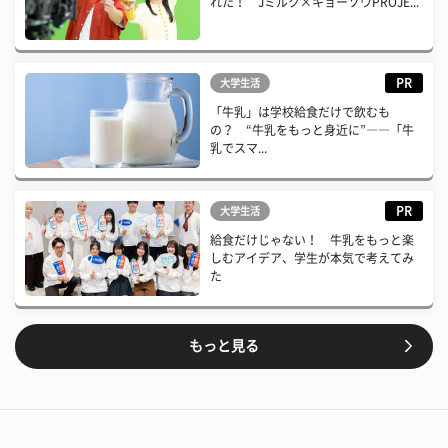
れた！ Jミルク×キョーソウPROJE...
PR
大学生活
「牛乳」は学校給食だけで飲むも
の？ “牛乳をもっと身近に”――「牛
乳でスマ...
PR
大学生活
給食だけじゃない！ 牛乳をもっと楽
しむアイデア、学生が本気で考えてみ
た
もっと見る