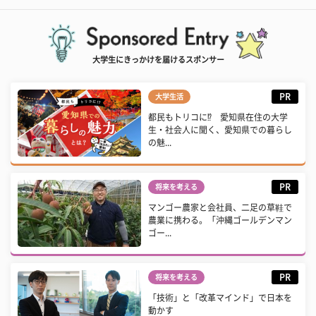
大学生にきっかけを届けるスポンサー
PR
大学生活
都民もトリコに⁉ 愛知県在住の大学
生・社会人に聞く、愛知県での暮らし
の魅...
PR
将来を考える
マンゴー農家と会社員、二足の草鞋で
農業に携わる。「沖縄ゴールデンマン
ゴー...
PR
将来を考える
「技術」と「改革マインド」で日本を
動かす