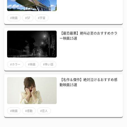
#映画
#SF
#宇宙
【最恐最悪】絶叫必至のおすすめホラ
ー映画15選
#ホラー
#映画
#怖い話
【名作＆傑作】絶対泣けるおすすめ感
動映画15選
#映画
#感動
#恋人