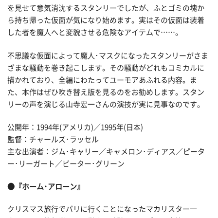
を見せて意気消沈するスタンリーでしたが、ふとゴミの塊か
ら持ち帰った仮面が気になり始めます。実はその仮面は装着
した者を魔人へと変貌させる危険なアイテムで……。
不思議な仮面によって魔人･マスクになったスタンリーがさま
ざまな騒動を巻き起こします。その騒動がどれもコミカルに
描かれており、全編にわたってユーモアあふれる内容。ま
た、本作はぜひ吹き替え版を見るのをお勧めします。スタン
リーの声を演じる山寺宏一さんの演技が実に見事なのです。
公開年：1994年(アメリカ)／1995年(日本)
監督：チャールズ･ラッセル
主な出演者：ジム･キャリー／キャメロン･ディアス／ピータ
ー･リーガート／ピーター･グリーン
●『ホーム･アローン』
クリスマス旅行でパリに行くことになったマカリスター一