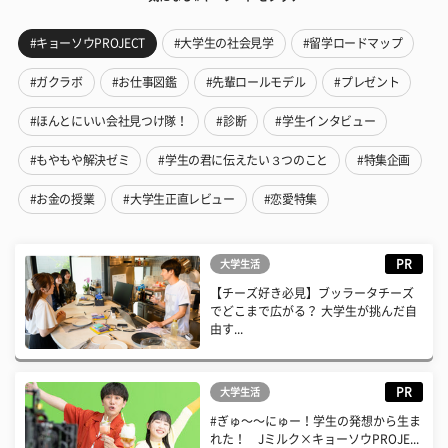
#キョーソウPROJECT
#大学生の社会見学
#留学ロードマップ
#ガクラボ
#お仕事図鑑
#先輩ロールモデル
#プレゼント
#ほんとにいい会社見つけ隊！
#診断
#学生インタビュー
#もやもや解決ゼミ
#学生の君に伝えたい３つのこと
#特集企画
#お金の授業
#大学生正直レビュー
#恋愛特集
PR
大学生活
【チーズ好き必見】ブッラータチーズ
でどこまで広がる？ 大学生が挑んだ自
由す...
PR
大学生活
#ぎゅ〜〜にゅー！学生の発想から生ま
れた！ Jミルク×キョーソウPROJE...