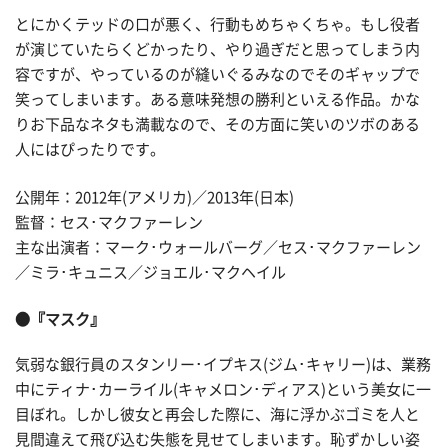
とにかくテッドの口が悪く、行動もめちゃくちゃ。もし役者
が演じていたらくどかったり、やり過ぎだと思ってしまう内
容ですが、やっているのが縫いぐるみなのでそのギャップで
笑ってしまいます。ある意味発想の勝利といえる作品。かな
りお下品なネタも満載なので、その方面に笑いのツボのある
人にはぴったりです。
公開年：2012年(アメリカ)／2013年(日本)
監督：セス･マクファーレン
主な出演者：マーク･ウォールバーグ／セス･マクファーレン
／ミラ･キュニス／ジョエル･マクヘイル
●『マスク』
気弱な銀行員のスタンリー･イプキス(ジム･キャリー)は、業務
中にティナ･カーライル(キャメロン･ディアス)という美女に一
目ぼれ。しかし彼女と再会した際に、海に浮かぶゴミを人と
見間違えて飛び込む失態を見せてしまいます。恥ずかしい姿