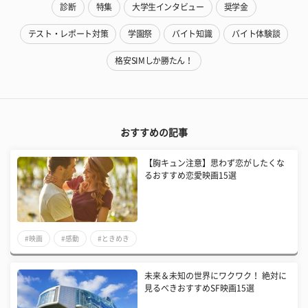
診断
特集
大学生インタビュー
奨学金
テスト・レポート対策
学園祭
バイト知識
バイト体験談
格安SIMしか勝たん！
おすすめの記事
【胸キュン注意】思わず恋がしたくな
るおすすめ恋愛映画15選
#映画
#感動
#ときめき
未来＆未知の世界にワクワク！ 絶対に
見るべきおすすめSF映画15選