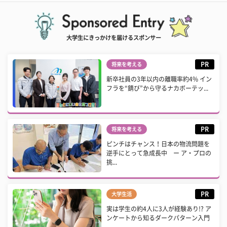
大学生にきっかけを届けるスポンサー
PR
将来を考える
新卒社員の3年以内の離職率約4% イン
フラを“錆び”から守るナカボーテッ...
PR
将来を考える
ピンチはチャンス！日本の物流問題を
逆手にとって急成長中 ー ア・プロの
挑...
PR
大学生活
実は学生の約4人に3人が経験あり!? ア
ンケートから知るダークパターン入門