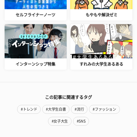
セルフライナーノーツ
もやもや解決ゼミ
インターンシップ特集
すれみの大学生あるある
この記事に関連するタグ
#トレンド
#大学生白書
#流行
#ファッション
#女子大生
#SNS