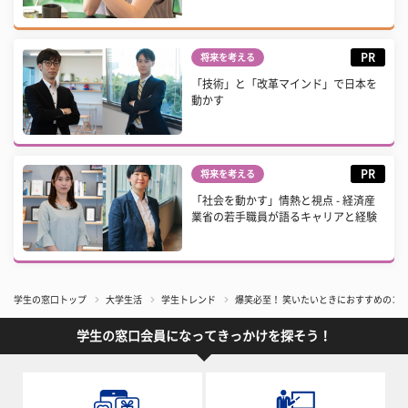
PR
将来を考える
「技術」と「改革マインド」で日本を
動かす
PR
将来を考える
「社会を動かす」情熱と視点 - 経済産
業省の若手職員が語るキャリアと経験
学生の窓口トップ
大学生活
学生トレンド
爆笑必至！ 笑いたいときにおすすめのコメ
学生の窓口会員になってきっかけを探そう！