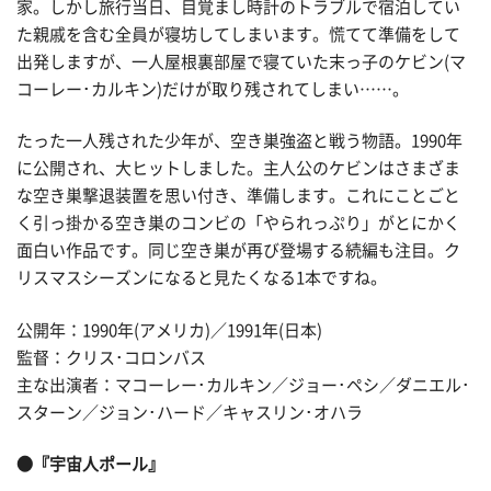
家。しかし旅行当日、目覚まし時計のトラブルで宿泊してい
た親戚を含む全員が寝坊してしまいます。慌てて準備をして
出発しますが、一人屋根裏部屋で寝ていた末っ子のケビン(マ
コーレー･カルキン)だけが取り残されてしまい……。
たった一人残された少年が、空き巣強盗と戦う物語。1990年
に公開され、大ヒットしました。主人公のケビンはさまざま
な空き巣撃退装置を思い付き、準備します。これにことごと
く引っ掛かる空き巣のコンビの「やられっぷり」がとにかく
面白い作品です。同じ空き巣が再び登場する続編も注目。ク
リスマスシーズンになると見たくなる1本ですね。
公開年：1990年(アメリカ)／1991年(日本)
監督：クリス･コロンバス
主な出演者：マコーレー･カルキン／ジョー･ペシ／ダニエル･
スターン／ジョン･ハード／キャスリン･オハラ
●『宇宙人ポール』