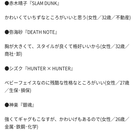
●赤木晴子『SLAM DUNK』
かわいくていちずなところがいいと思う(女性／32歳／不動産)
●弥海砂『DEATH NOTE』
胸が大きくて、スタイルが良くて格好いいから(女性／32歳／
商社･卸)
●シズク『HUNTER × HUNTER』
ベビーフェイスなのに残酷な性格なところがいい(女性／27歳
／生保･損保)
●神楽『銀魂』
強くてギャグもこなすが、かわいげもあるので(女性／26歳／
金属･鉄鋼･化学)