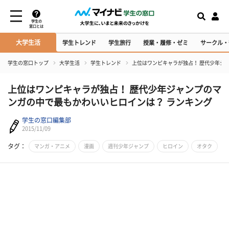
学生の
窓口とは
大学生活
学生トレンド
学生旅行
授業・履修・ゼミ
サークル・
学生の窓口トップ
大学生活
学生トレンド
上位はワンピキャラが独占！ 歴代少年ジ
上位はワンピキャラが独占！ 歴代少年ジャンプのマ
ンガの中で最もかわいいヒロインは？ ランキング
学生の窓口編集部
2015/11/09
タグ：
マンガ・アニメ
漫画
週刊少年ジャンプ
ヒロイン
オタク