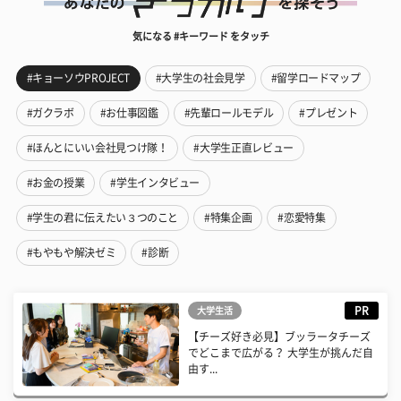
気になる #キーワード をタッチ
#キョーソウPROJECT
#大学生の社会見学
#留学ロードマップ
#ガクラボ
#お仕事図鑑
#先輩ロールモデル
#プレゼント
#ほんとにいい会社見つけ隊！
#大学生正直レビュー
#お金の授業
#学生インタビュー
#学生の君に伝えたい３つのこと
#特集企画
#恋愛特集
#もやもや解決ゼミ
#診断
PR
大学生活
【チーズ好き必見】ブッラータチーズ
でどこまで広がる？ 大学生が挑んだ自
由す...