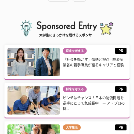
大学生にきっかけを届けるスポンサー
PR
将来を考える
「社会を動かす」情熱と視点 - 経済産
業省の若手職員が語るキャリアと経験
PR
将来を考える
ピンチはチャンス！日本の物流問題を
逆手にとって急成長中 ー ア・プロの
挑...
PR
大学生活