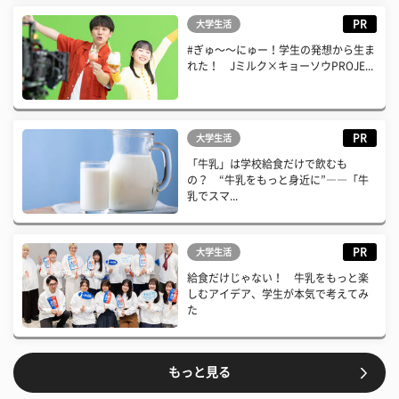
PR
大学生活
#ぎゅ〜〜にゅー！学生の発想から生ま
れた！ Jミルク×キョーソウPROJE...
PR
大学生活
「牛乳」は学校給食だけで飲むも
の？ “牛乳をもっと身近に”――「牛
乳でスマ...
PR
大学生活
給食だけじゃない！ 牛乳をもっと楽
しむアイデア、学生が本気で考えてみ
た
もっと見る