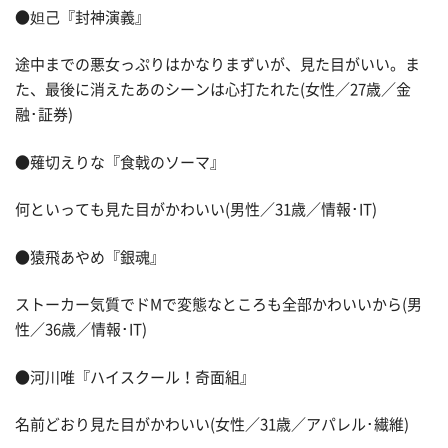
●妲己『封神演義』
途中までの悪女っぷりはかなりまずいが、見た目がいい。ま
た、最後に消えたあのシーンは心打たれた(女性／27歳／金
融･証券)
●薙切えりな『食戟のソーマ』
何といっても見た目がかわいい(男性／31歳／情報･IT)
●猿飛あやめ『銀魂』
ストーカー気質でドMで変態なところも全部かわいいから(男
性／36歳／情報･IT)
●河川唯『ハイスクール！奇面組』
名前どおり見た目がかわいい(女性／31歳／アパレル･繊維)