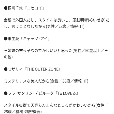
●桐崎千棘『ニセコイ』
金髪で外国人だし、スタイルは良いし、頭脳明晰(めいせき)だ
し、言うことなしだから(男性／28歳／情報･IT)
●来生愛『キャッツ･アイ』
三姉妹の末っ子なのでかわいいと思った(男性／50歳以上／そ
の他)
●ミザリィ『THE OUTER ZONE』
ミステリアスな美人だから(女性／38歳／情報･IT)
●ララ･サタリン･デビルーク『To LOVEる』
スタイル抜群で天真らんまんなところがかわいいから(女性／
28歳／機械･精密機器)