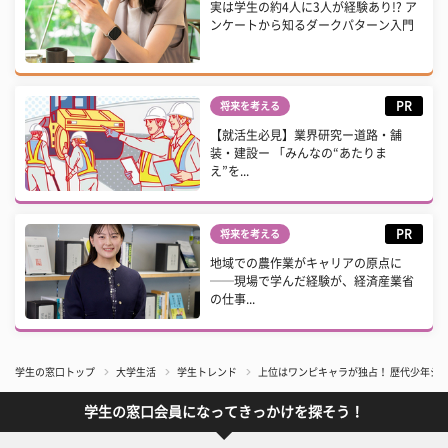
実は学生の約4人に3人が経験あり!? ア
ンケートから知るダークパターン入門
PR
将来を考える
【就活生必見】業界研究ー道路・舗
装・建設ー 「みんなの“あたりま
え”を...
PR
将来を考える
地域での農作業がキャリアの原点に
──現場で学んだ経験が、経済産業省
の仕事...
学生の窓口トップ
大学生活
学生トレンド
上位はワンピキャラが独占！ 歴代少年ジ
学生の窓口会員になってきっかけを探そう！