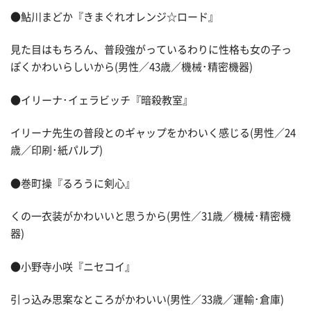
●鮎川まどか『きまぐれオレンジ☆ロード』
見た目はもちろん、普段強がっているわりに性格も女の子っ
ぽくかわいらしいから(男性／43歳／機械･精密機器)
●イリーナ･イェラビッチ『暗殺教室』
イリーナ先生の普段とのギャップをかわいく感じる(男性／24
歳／印刷･紙パルプ)
●巻町操『るろうに剣心』
くの一衣装がかわいいと思うから(男性／31歳／機械･精密機
器)
●小野寺小咲『ニセコイ』
引っ込み思案なところがかわいい(男性／33歳／運輸･倉庫)