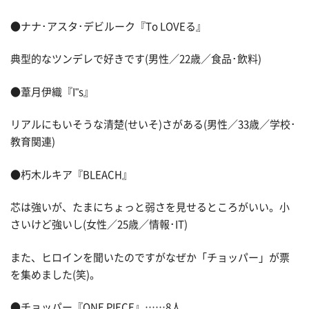
●ナナ･アスタ･デビルーク『To LOVEる』
典型的なツンデレで好きです(男性／22歳／食品･飲料)
●葦月伊織『I"s』
リアルにもいそうな清楚(せいそ)さがある(男性／33歳／学校･
教育関連)
●朽木ルキア『BLEACH』
芯は強いが、たまにちょっと弱さを見せるところがいい。小
さいけど強いし(女性／25歳／情報･IT)
また、ヒロインを聞いたのですがなぜか「チョッパー」が票
を集めました(笑)。
●チョッパー『ONE PIECE』……8人