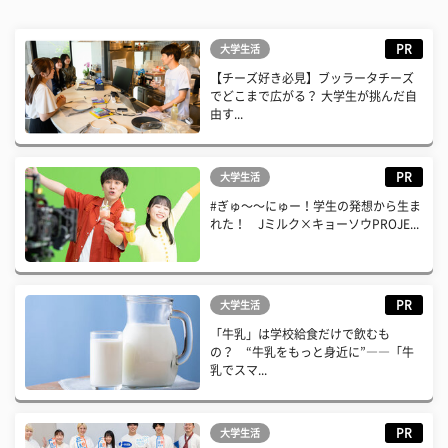
PR
大学生活
【チーズ好き必見】ブッラータチーズ
でどこまで広がる？ 大学生が挑んだ自
由す...
PR
大学生活
#ぎゅ〜〜にゅー！学生の発想から生ま
れた！ Jミルク×キョーソウPROJE...
PR
大学生活
「牛乳」は学校給食だけで飲むも
の？ “牛乳をもっと身近に”――「牛
乳でスマ...
PR
大学生活