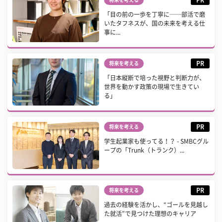
PR
将来を考える
「目の前の一歩を丁寧に──部活で磨
いたタフネスが、国の未来を考える仕
事に...
PR
将来を考える
「日本縦断で培った視野と判断力が、
世界を動かす政策の現場で生きてい
る」
PR
将来を考える
学生起業家も使ってる！？ - SMBCグル
ープの「Trunk（トランク）...
PR
将来を考える
過去の経験を活かし、“ゴールを見越し
た就活”で見つけた理想のキャリア