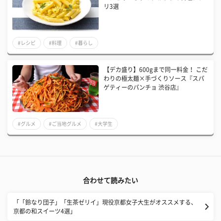
リ3選
#レシピ
#料理
#暮らし
【デカ盛り】600gまで同一料金！ ​こだ
わりの極太麺×手づくりソース『スパ
ゲティーのパンチョ 渋谷店』
#グルメ
#ご当地グルメ
#大学生
合わせて読みたい
「「鈴なり団子」「生茶ゼリイ」現役京都女子大生がオススメする、
京都の和スイーツ4選」