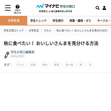
学生の
窓口とは
大学生活
学生トレンド
学生旅行
授業・履修・ゼミ
サークル・
学生の窓口トップ
大学生活
グルメ
秋に食べたい！ おいしいさんまを見分ける方法
秋に食べたい！ おいしいさんまを見分ける方法
学生の窓口編集部
2016/09/07
タグ：
グルメ
和食
食材
食事
食べ物
秋
旬