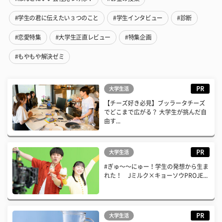
#学生の君に伝えたい３つのこと
#学生インタビュー
#診断
#恋愛特集
#大学生正直レビュー
#特集企画
#もやもや解決ゼミ
PR
大学生活
【チーズ好き必見】ブッラータチーズ
でどこまで広がる？ 大学生が挑んだ自
由す...
PR
大学生活
#ぎゅ〜〜にゅー！学生の発想から生ま
れた！ Jミルク×キョーソウPROJE...
PR
大学生活