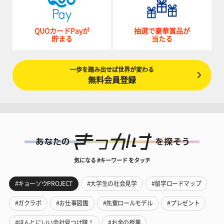
QUOカードPayが
抽選で豪華賞品が
貯まる
当たる
一歩を踏み出せば世界が変わる
無料会員登録
気になる #キーワード をタッチ
#キョーソウPROJECT
#大学生の社会見学
#留学ロードマップ
#ガクラボ
#お仕事図鑑
#先輩ロールモデル
#プレゼント
#ほんとにいい会社見つけ隊！
#お金の授業