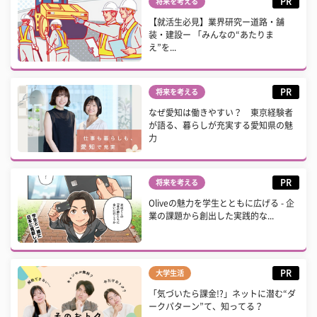
PR
将来を考える
【就活生必見】業界研究ー道路・舗
装・建設ー 「みんなの“あたりま
え”を...
PR
将来を考える
なぜ愛知は働きやすい？ 東京経験者
が語る、暮らしが充実する愛知県の魅
力
PR
将来を考える
Oliveの魅力を学生とともに広げる - 企
業の課題から創出した実践的な...
PR
大学生活
「気づいたら課金!?」ネットに潜む“ダ
ークパターン”て、知ってる？