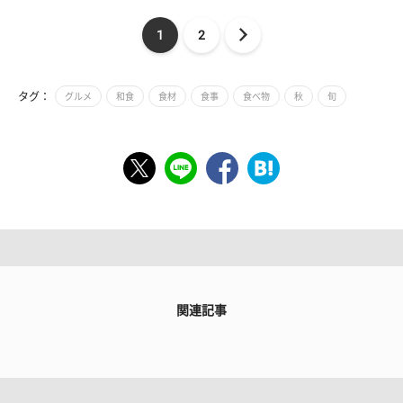
1
2
タグ：
グルメ
和食
食材
食事
食べ物
秋
旬
関連記事