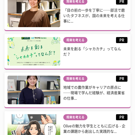
PR
将来を考える
「目の前の一歩を丁寧に──部活で磨
いたタフネスが、国の未来を考える仕
事に...
PR
将来を考える
未来を創る「シャカカチ」ってなん
だ？
PR
将来を考える
地域での農作業がキャリアの原点に
──現場で学んだ経験が、経済産業省
の仕事...
PR
将来を考える
Oliveの魅力を学生とともに広げる - 企
業の課題から創出した実践的な...