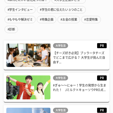
#学生インタビュー
#学生の君に伝えたい３つのこと
#もやもや解決ゼミ
#特集企画
#お金の授業
#恋愛特集
#診断
PR
大学生活
【チーズ好き必見】ブッラータチーズ
でどこまで広がる？ 大学生が挑んだ自
由す...
PR
大学生活
#ぎゅ〜〜にゅー！学生の発想から生ま
れた！ Jミルク×キョーソウPROJE...
PR
大学生活