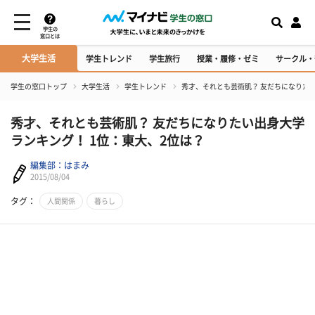
学生の
窓口とは
大学生活
学生トレンド
学生旅行
授業・履修・ゼミ
サークル・
学生の窓口トップ
大学生活
学生トレンド
秀才、それとも芸術肌？ 友だちになりたい
秀才、それとも芸術肌？ 友だちになりたい出身大学
ランキング！ 1位：東大、2位は？
編集部：はまみ
2015/08/04
タグ：
人間関係
暮らし