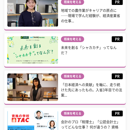
PR
将来を考える
地域での農作業がキャリアの原点に
──現場で学んだ経験が、経済産業省
の仕事...
PR
将来を考える
未来を創る「シャカカチ」ってなん
だ？
PR
将来を考える
「日本経済への貢献」を軸に、走り続
けた先にあったもの。入省3年目での法
案...
PR
将来を考える
会計のプロ「税理士」「公認会計士」
ってどんな仕事？ 何が違うの？ 資格