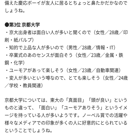
備えた慶応ボーイが友人に居るとちょっと鼻たかだかなので
しょうね。
●第3位 京都大学
・京大出身者は面白い人が多いと聞くので（女性／28歳／印
刷・紙パルプ）
・知的で上品な人が多いので（男性／28歳／情報・IT）
・卒業式のあのセンスが面白そう（女性／23歳／金属・鉄
鋼・化学）
・ユーモアがあって楽しそう（女性／23歳／自動車関連）
・変人が多いという噂なので、とても楽しそう（女性／24歳
／学校・教員関連）
京都大学については、東大の「真面目」「頭が良い」という
ものと違って、「面白い」「ユーモアありそう」というイメ
ージを持っている人が多いようです。ノーベル賞での活躍や
様々なメディアでの印象が多くの人に好意的にとられている
ということでしょうね。