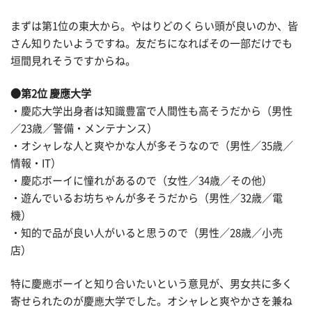
まずは第1位の東大から。やはりどのくらい頭が良いのか、皆
さん知りたいようですね。友だちになればその一部だけでも
垣間見れそうですからね。
●第2位 慶應大学
・慶応大学出身者は知識豊富で人間性も高そうだから（男性
／23歳／警備・メンテナンス）
・オシャレな人と爽やかな人が多そうなので（男性／35歳／
情報・IT）
・慶応ボーイに憧れがあるので（女性／34歳／その他）
・遊んでいるお坊ちゃんが多そうだから（男性／32歳／電
機）
・知的で品が良い人がいると思うので（男性／28歳／小売
店）
特に慶應ボーイと知り合いたいという意見が、男女共に多く
寄せられたのが慶應大学でした。オシャレと爽やかさを兼ね