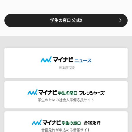
学生の窓口 公式X
学生のための社会人準備応援サイト
合宿免許が申込める情報サイト