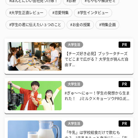
#ほんとにいい会社見つけ隊！
#診断
#もやもや解決ゼミ
#大学生正直レビュー
#恋愛特集
#学生インタビュー
#学生の君に伝えたい３つのこと
#お金の授業
#特集企画
PR
大学生活
【チーズ好き必見】ブッラータチーズ
でどこまで広がる？ 大学生が挑んだ自
由す...
PR
大学生活
#ぎゅ〜〜にゅー！学生の発想から生ま
れた！ Jミルク×キョーソウPROJE...
PR
大学生活
「牛乳」は学校給食だけで飲むも
の？ “牛乳をもっと身近に”――「牛