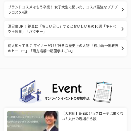
​ブランドコスメはもう卒業！ 女子大生に聞いた、コスパ最強なプチプ
ラコスメ4選
満足度UP！ 納豆に「ちょい足し」するとおいしいもの10選「キャベ
ツ＋卵黄」「パクチー」
​何人知ってる？ マイナーだけど好きな歴史上の人物 「役小角→密教界
のヒーロー」「南方熊楠→粘菌学すごい」
オンラインイベントの参加申込
【大林組】転勤&ジョブローテは怖くな
い！九州の現場から設