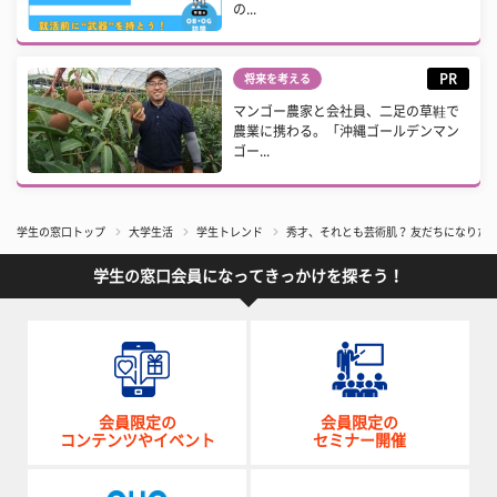
の...
PR
将来を考える
マンゴー農家と会社員、二足の草鞋で
農業に携わる。「沖縄ゴールデンマン
ゴー...
学生の窓口トップ
大学生活
学生トレンド
秀才、それとも芸術肌？ 友だちになりたい
学生の窓口会員になってきっかけを探そう！
会員限定の
会員限定の
コンテンツやイベント
セミナー開催