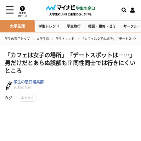
学生の
窓口とは
大学生活
学生トレンド
学生旅行
授業・履修・ゼミ
サークル・
学生の窓口トップ
大学生活
学生トレンド
「カフェは女子の場所」「デートスポット
「カフェは女子の場所」「デートスポットは……」
男だけだとあらぬ誤解も!? 同性同士では行きにくい
ところ
学生の窓口編集部
2015/07/26
タグ：
あるある