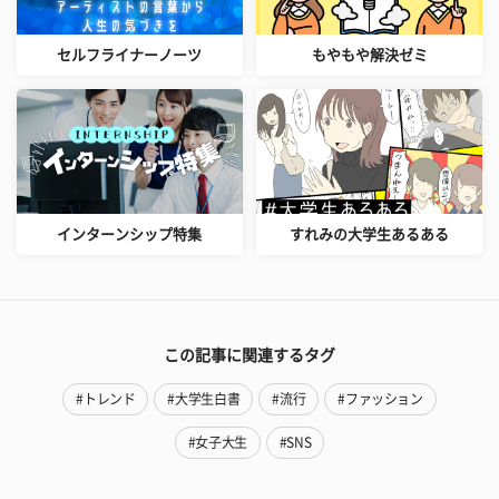
セルフライナーノーツ
もやもや解決ゼミ
インターンシップ特集
すれみの大学生あるある
この記事に関連するタグ
#トレンド
#大学生白書
#流行
#ファッション
#女子大生
#SNS