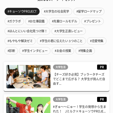
#キョーソウPROJECT
#大学生の社会見学
#留学ロードマップ
#ガクラボ
#お仕事図鑑
#先輩ロールモデル
#プレゼント
#ほんとにいい会社見つけ隊！
#大学生正直レビュー
#もやもや解決ゼミ
#学生の君に伝えたい３つのこと
#恋愛特集
#診断
#学生インタビュー
#お金の授業
#特集企画
PR
大学生活
【チーズ好き必見】ブッラータチーズ
でどこまで広がる？ 大学生が挑んだ自
由す...
PR
大学生活
#ぎゅ〜〜にゅー！学生の発想から生ま
れた！ Jミルク×キョーソウPROJE...