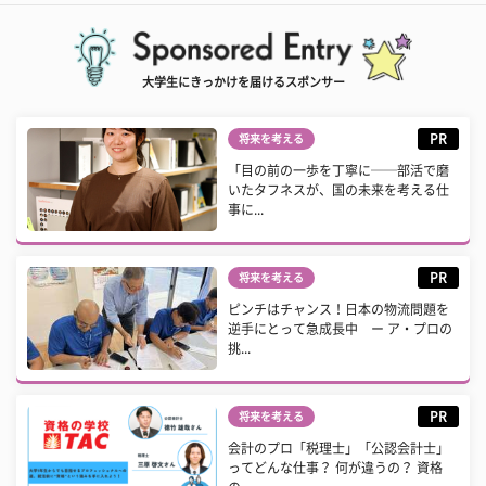
大学生にきっかけを届けるスポンサー
PR
将来を考える
「目の前の一歩を丁寧に──部活で磨
いたタフネスが、国の未来を考える仕
事に...
PR
将来を考える
ピンチはチャンス！日本の物流問題を
逆手にとって急成長中 ー ア・プロの
挑...
PR
将来を考える
会計のプロ「税理士」「公認会計士」
ってどんな仕事？ 何が違うの？ 資格