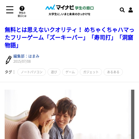
学生の
窓口とは
無料とは思えないクオリティ！ めちゃくちゃハマっ
たフリーゲーム「ズーキーパー」「寿司打」「洞窟
物語」
編集部：はまみ
2015/07/08
タグ：
ノートパソコン
遊び
ゲーム
ガジェット
あるある