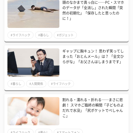
​頭のなかまで真っ白に……PC・スマホ
のデータが「全消し」された瞬間「突
然の初期化」「保存したと思ったの
に！」
#ライフハック
#暮らし
#ガジェット
​ギャップに胸キュン！ 思わず笑ってし
まった「おとんメール」は？ 「全文ひ
らがな」「お父さんはしまうまです」
#暮らし
#人間関係
#ライフハック
割れる・濡れる・折れる……まさに悲
劇！ スマホご臨終の瞬間「子どものよ
だれで水没」「尻ポケットでぺしゃん
こ」
#ライフハック
#暮らし
#スマートフォン