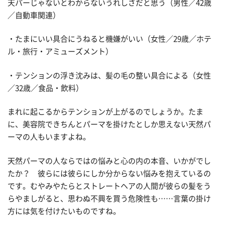
天パーじゃないとわからないうれしさだと思う（男性／42歳
／自動車関連）
・たまにいい具合にうねると機嫌がいい（女性／29歳／ホテ
ル・旅行・アミューズメント）
・テンションの浮き沈みは、髪の毛の整い具合による（女性
／32歳／食品・飲料）
まれに起こるからテンションが上がるのでしょうか。たま
に、美容院できちんとパーマを掛けたとしか思えない天然パ
ーマの人もいますよね。
天然パーマの人ならではの悩みと心の内の本音、いかがでし
たか？ 彼らには彼らにしか分からない悩みを抱えているの
です。むやみやたらとストレートヘアの人間が彼らの髪をう
らやましがると、思わぬ不興を買う危険性も……言葉の掛け
方には気を付けたいものですね。