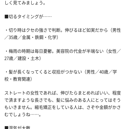
しく見てみましょう。
■切るタイミングが……
・切り時はクセの強さで判断。伸びるほど如実だから（男性
／35歳／金属・鉄鋼・化学）
・梅雨の時期は毎日憂鬱。美容院の代金が半端ない（女性／
27歳／建設・土木）
・髪が長くなってくると収拾がつかない（男性／40歳／学
校・教育関連）
ストレートの女性であれば、伸びたらまとめればいい、程度
で済ますような長さでも、髪に悩みのある人にとってはそう
もいきません。縮毛矯正をしている人は、さぞや金額がかさ
むでしょうね……。
■湿気が大敵