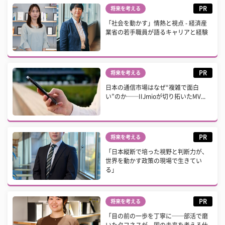
PR
将来を考える
「社会を動かす」情熱と視点 - 経済産
業省の若手職員が語るキャリアと経験
PR
将来を考える
日本の通信市場はなぜ“複雑で面白
い”のか──IIJmioが切り拓いたMV...
PR
将来を考える
「日本縦断で培った視野と判断力が、
世界を動かす政策の現場で生きてい
る」
PR
将来を考える
「目の前の一歩を丁寧に──部活で磨
いたタフネスが、国の未来を考える仕