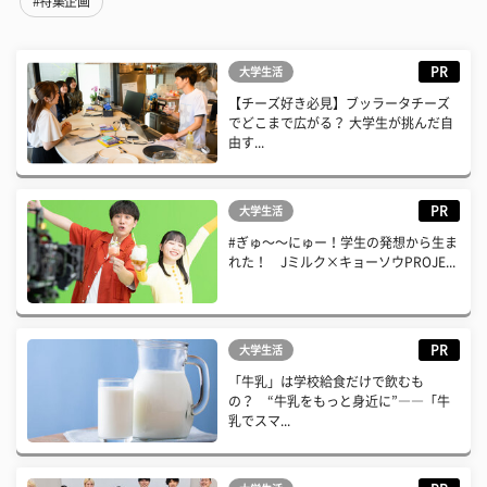
#特集企画
PR
大学生活
【チーズ好き必見】ブッラータチーズ
でどこまで広がる？ 大学生が挑んだ自
由す...
PR
大学生活
#ぎゅ〜〜にゅー！学生の発想から生ま
れた！ Jミルク×キョーソウPROJE...
PR
大学生活
「牛乳」は学校給食だけで飲むも
の？ “牛乳をもっと身近に”――「牛
乳でスマ...