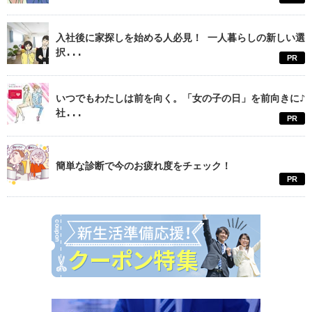
入社後に家探しを始める人必見！ 一人暮らしの新しい選
択...
PR
いつでもわたしは前を向く。「女の子の日」を前向きに♪
社...
PR
簡単な診断で今のお疲れ度をチェック！
PR