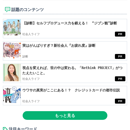
話題のコンテンツ
【診断】セルフプロデュース力を鍛える！ “ジブン観”診断
社会人ライフ
PR
実はがんばりすぎ？新社会人『お疲れ度』診断
診断
PR
視点を変えれば、世の中は変わる。「Rethink PROJECT」がつ
たえたいこと。
社会人ライフ
PR
ウワサの真実がここにある！？ クレジットカードの都市伝説
社会人ライフ
PR
もっと見る
注目キーワード