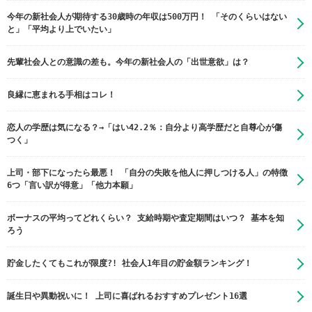
今年の新社会人が期待する30歳時の年収は500万円！ 「そのくらいはない
と」「平均より上でいたい」
先輩社会人との意識の差も。今年の新社会人の「出世意欲」は？
良縁に恵まれる手相はコレ！
恋人の学歴は気になる？→「はい42.2％：自分より高学歴だと自尊心が傷
つく」
上司・部下になったら最悪！ 「自分の失敗を他人に押しつける人」の特徴
6つ「言い訳が得意」「他力本願」
ボーナスの平均ってどれくらい？ 支給時期や査定期間はいつ？ 基本を知
ろう
貯金したくてもこれが限度?! 社会人1年目の貯金額ランキング！
誕生日や異動祝いに！ 上司に喜ばれるおすすめプレゼント16選