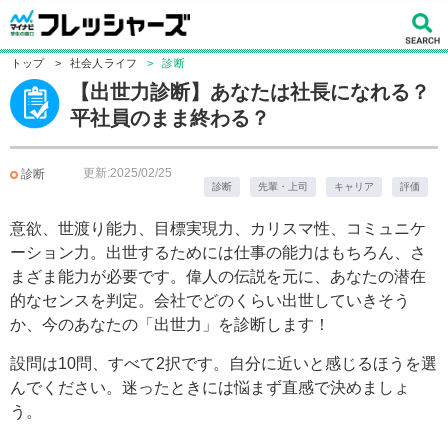
トップ
>
社会人ライフ
>
診断
【出世力診断】あなたは社長になれる？
平社員のまま終わる？
更新:2025/02/25
診断
診断
先輩・上司
キャリア
評価
意欲、世渡り能力、目標実現力、カリスマ性、コミュニケ
ーション力。出世するためには仕事の能力はもちろん、さ
まざま能力が必要です。偉人の伝説を元に、あなたの潜在
的なセンスを判定。会社でどのくらい出世していきそう
か、今のあなたの「出世力」を診断します！
設問は10問、すべて2択です。自分に近いと感じるほうを選
んでください。迷ったときには悩まず直感で決めましょ
う。