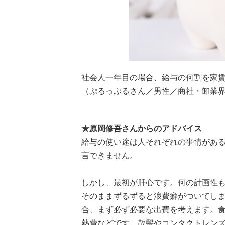
社会人一年目の場合、給与の何割を家
（ぷるっぷるさん／男性／商社・卸業
★原岡修吾さんからのアドバイス
給与の使い途は人それぞれの事情があ
言できません。
しかし、最初が肝心です。何の計画性
そのままずるずると浪費癖がついてし
合、まず必ず必要な出費を考えます。
熱費などです。散髪やコンタクトレン