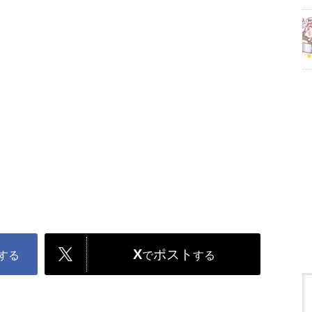
X
ポスト
する
で
する