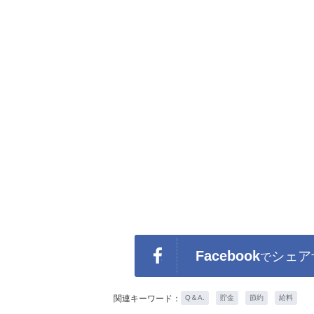
Facebook
シェア
で
関連キーワード：
Q＆A.
貯金
節約
給料