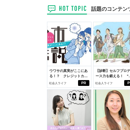
話題のコンテン
ウワサの真実がここにあ
【診断】セルフプロ
る！？ クレジットカー
ース力を鍛える！ “
ドの都市伝説
ブン観”診断
PR
P
社会人ライフ
社会人ライフ