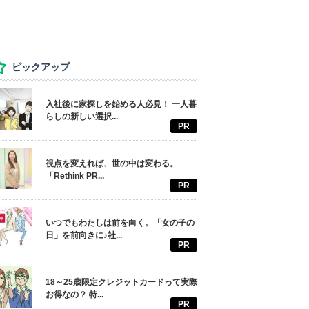
ピックアップ
入社後に家探しを始める人必見！ 一人暮
らしの新しい選択...
PR
視点を変えれば、世の中は変わる。
「Rethink PR...
PR
いつでもわたしは前を向く。「女の子の
日」を前向きに♪社...
PR
18～25歳限定クレジットカードって実際
お得なの？ 特...
PR