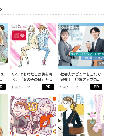
ツ
デュ
いつでもわたしは前を向
社会人デビューもこれで
ジ
く。「女の子の日」を前
完璧！ 印象アップのセ
向きに♪社会人エリ・大
ルフプロデュース術
R
PR
PR
社会人ライフ
社会人ライフ
学生リカの物語