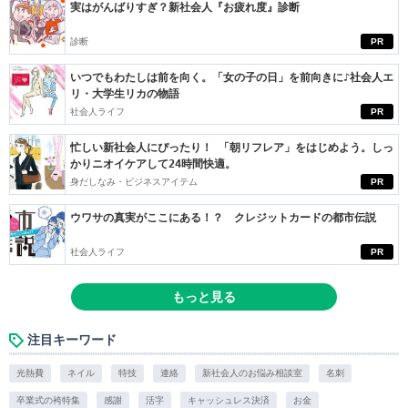
実はがんばりすぎ？新社会人『お疲れ度』診断
診断
PR
いつでもわたしは前を向く。「女の子の日」を前向きに♪社会人エ
リ・大学生リカの物語
社会人ライフ
PR
忙しい新社会人にぴったり！ 「朝リフレア」をはじめよう。しっ
かりニオイケアして24時間快適。
身だしなみ・ビジネスアイテム
PR
ウワサの真実がここにある！？ クレジットカードの都市伝説
社会人ライフ
PR
もっと見る
注目キーワード
光熱費
ネイル
特技
連絡
新社会人のお悩み相談室
名刺
卒業式の袴特集
感謝
活字
キャッシュレス決済
お金