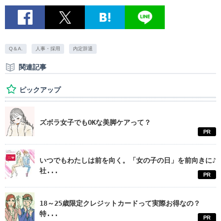
Q＆A.
人事・採用
内定辞退
関連記事
ピックアップ
ズボラ女子でもOKな美脚ケアって？
PR
いつでもわたしは前を向く。「女の子の日」を前向きに♪
社...
PR
18～25歳限定クレジットカードって実際お得なの？
特...
PR