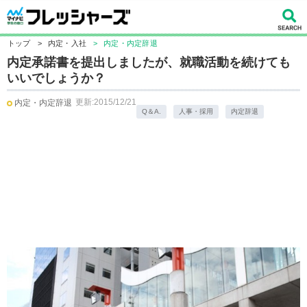
トップ
>
内定・入社
>
内定・内定辞退
内定承諾書を提出しましたが、就職活動を続けても
いいでしょうか？
更新:2015/12/21
内定・内定辞退
Q＆A.
人事・採用
内定辞退