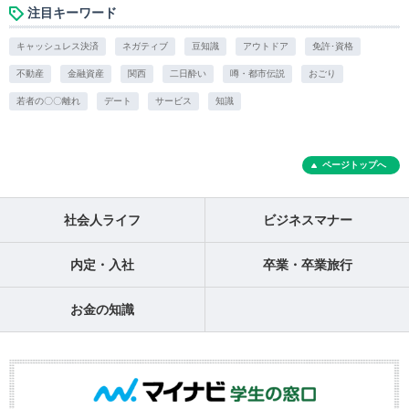
注目キーワード
キャッシュレス決済
ネガティブ
豆知識
アウトドア
免許･資格
不動産
金融資産
関西
二日酔い
噂・都市伝説
おごり
若者の〇〇離れ
デート
サービス
知識
ページトップへ
社会人ライフ
ビジネスマナー
内定・入社
卒業・卒業旅行
お金の知識