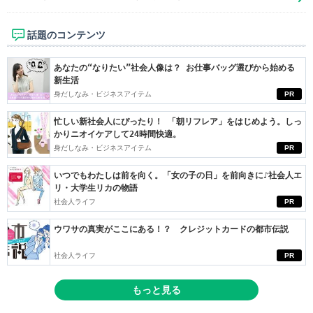
話題のコンテンツ
あなたの“なりたい”社会人像は？ お仕事バッグ選びから始める
新生活
身だしなみ・ビジネスアイテム
PR
忙しい新社会人にぴったり！ 「朝リフレア」をはじめよう。しっ
かりニオイケアして24時間快適。
身だしなみ・ビジネスアイテム
PR
いつでもわたしは前を向く。「女の子の日」を前向きに♪社会人エ
リ・大学生リカの物語
社会人ライフ
PR
ウワサの真実がここにある！？ クレジットカードの都市伝説
社会人ライフ
PR
もっと見る