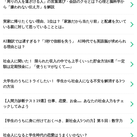
「周りの人を遠ざける人」の言葉選び・会話のクセとは？心理と脳科学か
ら「嫌われない伝え方」を解説
実家に帰りたくない理由、1位は？「家族だから当たり前」と配慮を欠いて
いる親に対して思っていることとは…
AI翻訳では遅すぎる？「3秒で信頼を失う」 AI時代でも英語脳が求められ
る理由とは？
社会人に聞いた！ 限られた収入の中でも上手くいった貯金方法6選「一定
額は定期預金に」「使うヒマがなくて……」
大学生のうちにトライしたい！ 学生から社会人になる不安を解消する3つ
の方法
【人間力診断テスト19選】仕事、恋愛、お金…… あなたの社会人力をチェ
ックしてみよう
【学生のうちに身に付けておくべき、新社会人5つの力】第５回：数字力
社会人になると学生時代の恋愛はうまくいかない？