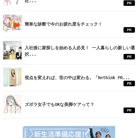
社...
PR
簡単な診断で今のお疲れ度をチェック！
PR
入社後に家探しを始める人必見！ 一人暮らしの新しい選
択...
PR
視点を変えれば、世の中は変わる。「Rethink PR...
PR
ズボラ女子でもOKな美脚ケアって？
PR