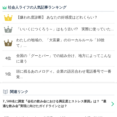
社会人ライフの人気記事ランキング
【嫌われ度診断】 あなたの好感度はどれくらい？
「いいくにつくろう～」はもう古い!? 実際に使っていた...
わたしの地域の、「大富豪」のローカルルール「10捨
て」...
全国の「グーとパー」での組み分け、地方によってこんな
4位
に違う
頭に残るあのメロディ。企業の語呂合わせ電話番号で一番
5位
覚...
関連リンク
7,500名に調査『会社の飲み会における満足度とストレス要因』は？ “最
適な飲み会”実現に向けたガイドラインとは？