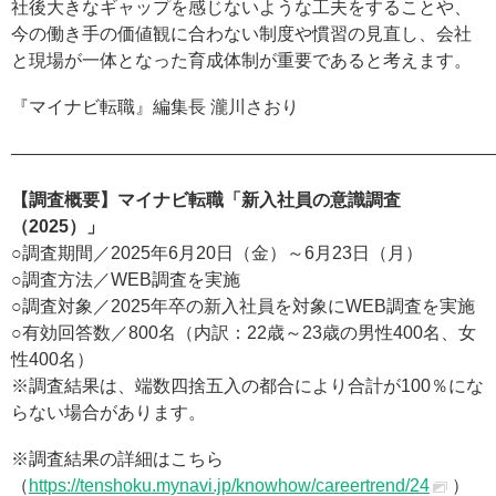
社後大きなギャップを感じないような工夫をすることや、
今の働き手の価値観に合わない制度や慣習の見直し、会社
と現場が一体となった育成体制が重要であると考えます。
『マイナビ転職』編集長 瀧川さおり
———————————————————————————
【調査概要】マイナビ転職「新入社員の意識調査
（2025）」
○調査期間／2025年6月20日（金）～6月23日（月）
○調査方法／WEB調査を実施
○調査対象／2025年卒の新入社員を対象にWEB調査を実施
○有効回答数／800名（内訳：22歳～23歳の男性400名、女
性400名）
※調査結果は、端数四捨五入の都合により合計が100％にな
らない場合があります。
※調査結果の詳細はこちら
（
https://tenshoku.mynavi.jp/knowhow/careertrend/24
）