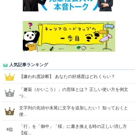
人気記事ランキング
【嫌われ度診断】 あなたの好感度はどれくらい？
「邂逅（かいこう）」の意味とは？ 正しい使い方を例文
つ...
文字列の先頭や末尾に文字を追加したい！ 知っておくと
便...
「行」を「御中」「様」に書き換える時の正しい消し方
4位
【縦...