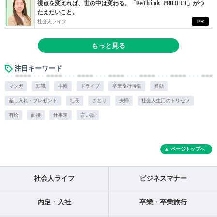
視点を変えれば、世の中は変わる。「Rethink PROJECT」がつ
たえたいこと。
社会人ライフ
PR
もっと見る
注目キーワード
マンガ
知識
手帳
ドライブ
卒業旅行特集
異動
差し入れ・プレゼント
社長
さとり
夫婦
社会人生活のトリセツ
有給
面接
仕事運
言い訳
ページトップへ
社会人ライフ
ビジネスマナー
内定・入社
卒業・卒業旅行