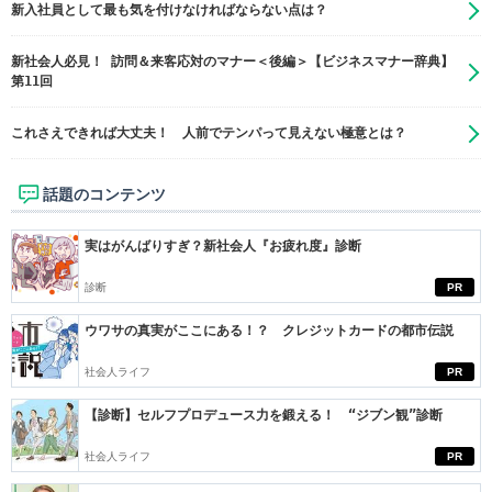
新入社員として最も気を付けなければならない点は？
新社会人必見！ 訪問＆来客応対のマナー＜後編＞【ビジネスマナー辞典】
第11回
これさえできれば大丈夫！ 人前でテンパって見えない極意とは？
話題のコンテンツ
実はがんばりすぎ？新社会人『お疲れ度』診断
診断
PR
ウワサの真実がここにある！？ クレジットカードの都市伝説
社会人ライフ
PR
【診断】セルフプロデュース力を鍛える！ “ジブン観”診断
社会人ライフ
PR