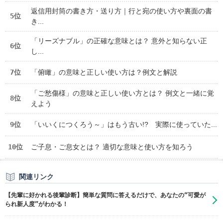
返信用封筒の書き方・送り方｜行と宛の使い方や裏面の書
5位
き...
「リーズナブル」の正確な意味とは？ 意外と知らない正
6位
し...
7位
「俯瞰」の意味と正しい使い方は？例文と解説
「ご愁傷様」の意味と正しい使い方とは？ 例文と一緒に覚
8位
えよう
9位
「いいくにつくろう～」はもう古い!? 実際に使っていた...
10位
ご子息・ご息女とは？ 適切な意味と使い方を知ろう
関連リンク
【先輩に好かれる後輩診断】簡単な質問に答えるだけで、あなたの“可愛が
られ新人度”がわかる！