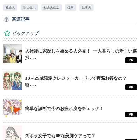
社会人
新社会人
社会人生活
仕事
仕事力
関連記事
ピックアップ
入社後に家探しを始める人必見！ 一人暮らしの新しい選
択...
PR
18～25歳限定クレジットカードって実際お得なの？
特...
PR
簡単な診断で今のお疲れ度をチェック！
PR
ズボラ女子でもOKな美脚ケアって？