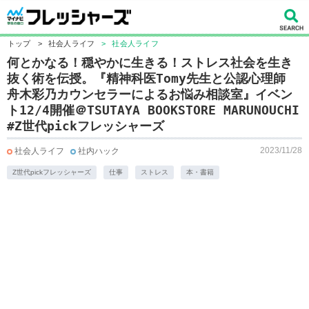
トップ
>
社会人ライフ
>
社会人ライフ
何とかなる！穏やかに生きる！ストレス社会を生き
抜く術を伝授。『精神科医Tomy先生と公認心理師
舟木彩乃カウンセラーによるお悩み相談室』イベン
ト12/4開催＠TSUTAYA BOOKSTORE MARUNOUCHI
#Z世代pickフレッシャーズ
2023/11/28
社会人ライフ
社内ハック
Z世代pickフレッシャーズ
仕事
ストレス
本・書籍