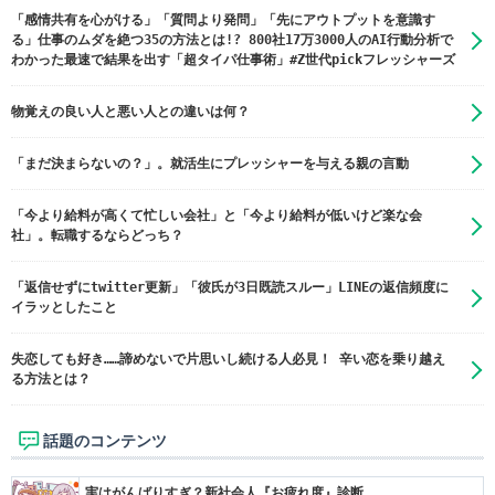
「感情共有を心がける」「質問より発問」「先にアウトプットを意識す
る」仕事のムダを絶つ35の方法とは!? 800社17万3000人のAI行動分析で
わかった最速で結果を出す「超タイパ仕事術」#Z世代pickフレッシャーズ
物覚えの良い人と悪い人との違いは何？
「まだ決まらないの？」。就活生にプレッシャーを与える親の言動
「今より給料が高くて忙しい会社」と「今より給料が低いけど楽な会
社」。転職するならどっち？
「返信せずにtwitter更新」「彼氏が3日既読スルー」LINEの返信頻度に
イラッとしたこと
失恋しても好き……諦めないで片思いし続ける人必見！ 辛い恋を乗り越え
る方法とは？
話題のコンテンツ
実はがんばりすぎ？新社会人『お疲れ度』診断