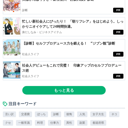
診断
PR
忙しい新社会人にぴったり！ 「朝リフレア」をはじめよう。しっ
かりニオイケアして24時間快適。
身だしなみ・ビジネスアイテム
PR
【診断】セルフプロデュース力を鍛える！ “ジブン観”診断
社会人ライフ
PR
社会人デビューもこれで完璧！ 印象アップのセルフプロデュー
ス術
社会人ライフ
PR
もっと見る
注目キーワード
言い訳
交通費
ぼっち
診断
後悔
人気
女子大生
ネコ
クセ
一般常識
料理
仕事力
異性
副業
都道府県