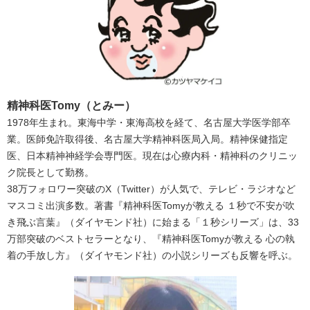
精神科医Tomy（とみー）
1978年生まれ。東海中学・東海高校を経て、名古屋大学医学部卒
業。医師免許取得後、名古屋大学精神科医局入局。精神保健指定
医、日本精神神経学会専門医。現在は心療内科・精神科のクリニッ
ク院長として勤務。
38万フォロワー突破のX（Twitter）が人気で、テレビ・ラジオなど
マスコミ出演多数。著書『精神科医Tomyが教える １秒で不安が吹
き飛ぶ言葉』（ダイヤモンド社）に始まる「１秒シリーズ」は、33
万部突破のベストセラーとなり、『精神科医Tomyが教える 心の執
着の手放し方』（ダイヤモンド社）の小説シリーズも反響を呼ぶ。