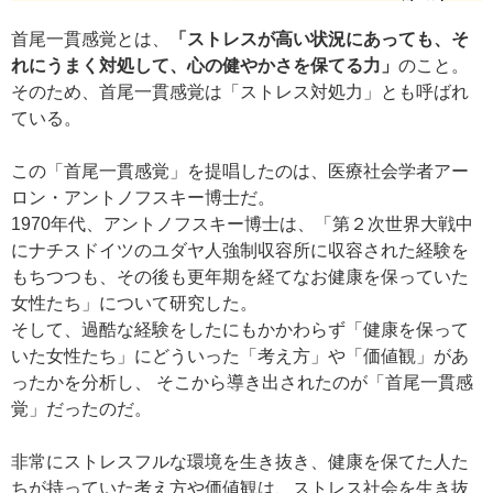
首尾一貫感覚とは、
「ストレスが高い状況にあっても、そ
れにうまく対処して、心の健やかさを保てる力」
のこと。
そのため、首尾一貫感覚は「ストレス対処力」とも呼ばれ
ている。
この「首尾一貫感覚」を提唱したのは、医療社会学者アー
ロン・アントノフスキー博士だ。
1970年代、アントノフスキー博士は、「第２次世界大戦中
にナチスドイツのユダヤ人強制収容所に収容された経験を
もちつつも、その後も更年期を経てなお健康を保っていた
女性たち」について研究した。
そして、過酷な経験をしたにもかかわらず「健康を保って
いた女性たち」にどういった「考え方」や「価値観」があ
ったかを分析し、 そこから導き出されたのが「首尾一貫感
覚」だったのだ。
非常にストレスフルな環境を生き抜き、健康を保てた人た
ちが持っていた考え方や価値観は、ストレス社会を生き抜