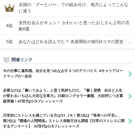
全国の「グーとパー」での組み分け、地方によってこんな
に違う
女性社会人がキュン！ かわいいと思ったおじさん上司の言
4位
動8選
5位
あなたはどれを読んでた？ 各新聞社の朝刊4コマの歴史「...
関連リンク
今の仕事に違和感。自分を見つめなおす３つのアドバイス #キャリアロー
ドマップの一歩目
必要なのは「書いてみよう」と思う気持ちだけ。『書く習慣 自分と人生
が変わるいちばん大切な文章力』10刷ロングセラー書籍、大好評につき重
版実施！#Z世代pickフレッシャーズ
日常的にストレスを感じている方は93.3％！第1位は『将来への不安』、
第2位は『職場の人間関係』ストレス発散方法も調査【日常のストレスに関
するアンケート】 #Z世代pickフレッシャーズ