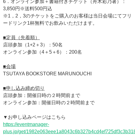
6．オンライン参加＋書籍付きチケット（舟木彩乃著）：
3,850円※送料500円込
※1，2，3のチケットをご購入のお客様は当日会場にてフリ
ードリンク1杯無料でお飲みいただけます。
■定員（先着順）
店頭参加（1+2＋3）：50名
オンライン参加（4＋5＋6）：200名
■会場
TSUTAYA BOOKSTORE MARUNOUCHI
■申し込み締め切り
店頭参加：開催日時の２時間前まで
オンライン参加：開催日時の２時間前まで
▼お申し込みページはこちら
https://eventmanager-
plus.jp/get/1982e063eee1a8043c6b327b4cd4ef725df3c3b3