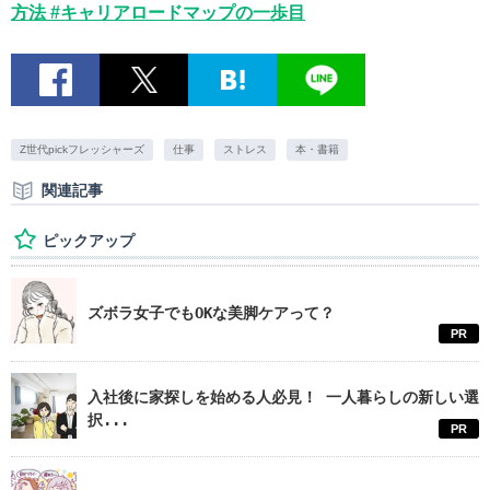
方法 #キャリアロードマップの一歩目
Z世代pickフレッシャーズ
仕事
ストレス
本・書籍
関連記事
ピックアップ
ズボラ女子でもOKな美脚ケアって？
PR
入社後に家探しを始める人必見！ 一人暮らしの新しい選
択...
PR