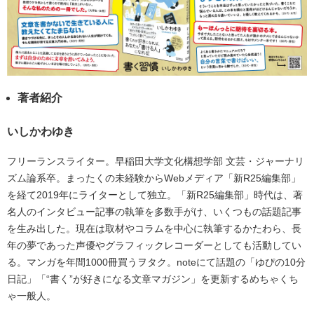
著者紹介
いしかわゆき
フリーランスライター。早稲田大学文化構想学部 文芸・ジャーナリ
ズム論系卒。まったくの未経験からWebメディア「新R25編集部」
を経て2019年にライターとして独立。「新R25編集部」時代は、著
名人のインタビュー記事の執筆を多数手がけ、いくつもの話題記事
を生み出した。現在は取材やコラムを中心に執筆するかたわら、長
年の夢であった声優やグラフィックレコーダーとしても活動してい
る。マンガを年間1000冊買うヲタク。noteにて話題の「ゆぴの10分
日記」「“書く”が好きになる文章マガジン」を更新するめちゃくち
ゃ一般人。