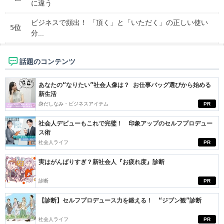
に違う
ビジネスで頻出！ 「頂く」と「いただく」の正しい使い
5位
分...
話題のコンテンツ
あなたの“なりたい”社会人像は？ お仕事バッグ選びから始める
新生活
身だしなみ・ビジネスアイテム
PR
社会人デビューもこれで完璧！ 印象アップのセルフプロデュー
ス術
社会人ライフ
PR
実はがんばりすぎ？新社会人『お疲れ度』診断
診断
PR
【診断】セルフプロデュース力を鍛える！ “ジブン観”診断
社会人ライフ
PR