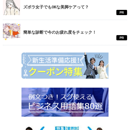
ズボラ女子でもOKな美脚ケアって？
PR
簡単な診断で今のお疲れ度をチェック！
PR