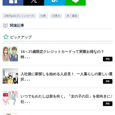
Z世代pickフレッシャーズ
仕事
仕事力
本・書籍
関連記事
ピックアップ
18～25歳限定クレジットカードって実際お得なの？
特...
PR
入社後に家探しを始める人必見！ 一人暮らしの新しい選
択...
PR
いつでもわたしは前を向く。「女の子の日」を前向きに♪
社...
PR