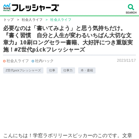
トップ
>
社会人ライフ
>
社会人ライフ
必要なのは「書いてみよう」と思う気持ちだけ。
『書く習慣 自分と人生が変わるいちばん大切な文
章力』10刷ロングセラー書籍、大好評につき重版実
施！#Z世代pickフレッシャーズ
2023/11/17
社会人ライフ
社内ハック
Z世代pickフレッシャーズ
仕事
仕事力
本・書籍
こんにちは！学窓ラボリリースピッカーのこのです。文章