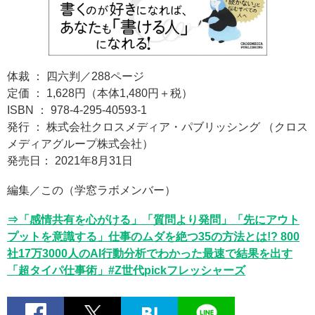
体裁 ： 四六判／288ページ
定価 ： 1,628円（本体1,480円＋税）
ISBN ： 978-4-295-40593-1
発行 ： 株式会社クロスメディア・パブリッシング （クロス
メディアグループ株式会社）
発売日： 2021年8月31日
編集／この（学窓ラボメンバー）
⇒「感情共有を心がける」「質問より発問」「先にアウト
プットを意識する」仕事のムダを絶つ35の方法とは!? 800
社17万3000人のAI行動分析でわかった最速で結果を出す
「超タイパ仕事術」#Z世代pickフレッシャーズ