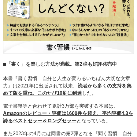
「書く」を楽しむ方法が満載。第2弾も好評発売中
本書『書く習慣 自分と人生が変わるいちばん大切な文章
力』は2021年に出版されて以来、
読者から多くの支持を集
めて版を重ね、このたび10刷に到達
した。
電子書籍等と合わせて累計3万部を突破する本書は、
Amazonのレビュー・評価は1600件を超え、平均評価4.3を
誇るベストセラー＆ロングセラー
となっている。
また2023年の4月には同書の第2弾となる『聞く習慣 自分