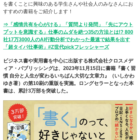
を書くことに興味のある学生さんや社会人のみなさんにお
すすめの書籍をご紹介します！
⇒「感情共有を心がける」「質問より発問」「先にアウト
プットを意識する」仕事のムダを絶つ35の方法とは!? 800
社17万3000人のAI行動分析でわかった最速で結果を出す
「超タイパ仕事術」#Z世代pickフレッシャーズ
ビジネス書や実用書を中心に出版する株式会社クロスメデ
ィア・パブリッシングは、2023年11月15日に書籍『書く習
慣 自分と人生が変わるいちばん大切な文章力』（いしかわ
ゆき著）の第10刷の重版を実施。ロングセラーとなった本
書は、累計3万部を突破した。