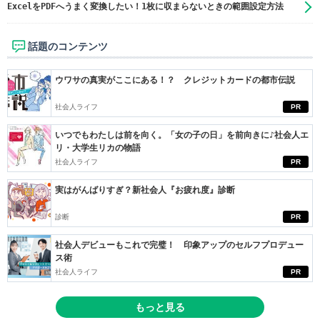
ExcelをPDFへうまく変換したい！1枚に収まらないときの範囲設定方法
話題のコンテンツ
ウワサの真実がここにある！？ クレジットカードの都市伝説
社会人ライフ
PR
いつでもわたしは前を向く。「女の子の日」を前向きに♪社会人エ
リ・大学生リカの物語
社会人ライフ
PR
実はがんばりすぎ？新社会人『お疲れ度』診断
診断
PR
社会人デビューもこれで完璧！ 印象アップのセルフプロデュー
ス術
社会人ライフ
PR
もっと見る