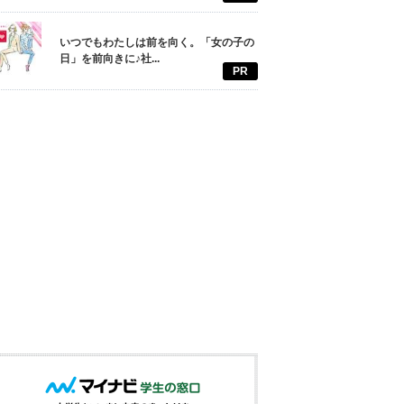
いつでもわたしは前を向く。「女の子の
日」を前向きに♪社...
PR