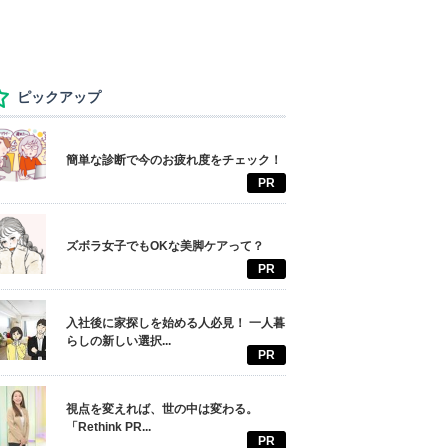
ピックアップ
簡単な診断で今のお疲れ度をチェック！
PR
ズボラ女子でもOKな美脚ケアって？
PR
入社後に家探しを始める人必見！ 一人暮
らしの新しい選択...
PR
視点を変えれば、世の中は変わる。
「Rethink PR...
PR