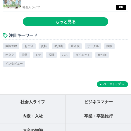
社会人ライフ
PR
もっと見る
注目キーワード
体調管理
おごり
資料
幼少期
水道代
サークル
挨拶
オタク
学習
モテ
役職
バス
ダイエット
食べ物
インタビュー
ページトップへ
社会人ライフ
ビジネスマナー
内定・入社
卒業・卒業旅行
お金の知識