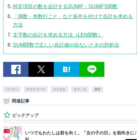
特定項目の数を合計するSUMIF・SUMIFS関数
「偶数・奇数行ごと」など条件を付けて合計を求める
方法
文字数の合計を求める方法（LEN関数）
SUM関数で正しい合計値が出ないときの対処法
パソコン
デスクワーク
エクセル
オフィス
書類
関連記事
ピックアップ
いつでもわたしは前を向く。「女の子の日」を前向きに♪
社...