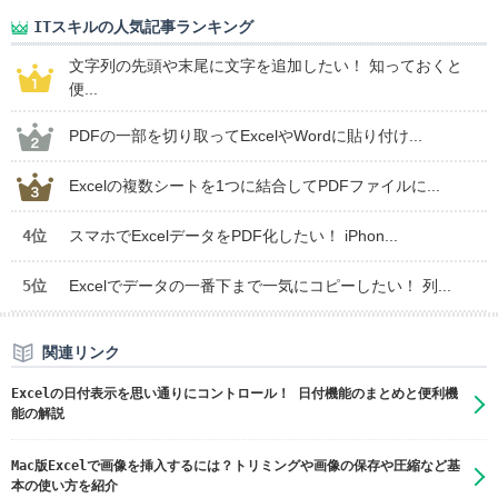
ITスキルの人気記事ランキング
文字列の先頭や末尾に文字を追加したい！ 知っておくと
便...
PDFの一部を切り取ってExcelやWordに貼り付け...
Excelの複数シートを1つに結合してPDFファイルに...
4位
スマホでExcelデータをPDF化したい！ iPhon...
5位
Excelでデータの一番下まで一気にコピーしたい！ 列...
関連リンク
Excelの日付表示を思い通りにコントロール！ 日付機能のまとめと便利機
能の解説
Mac版Excelで画像を挿入するには？トリミングや画像の保存や圧縮など基
本の使い方を紹介