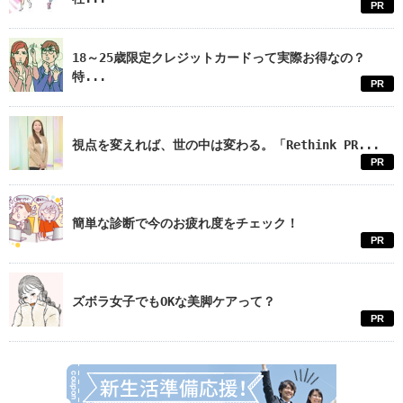
PR
18～25歳限定クレジットカードって実際お得なの？
特...
PR
視点を変えれば、世の中は変わる。「Rethink PR...
PR
簡単な診断で今のお疲れ度をチェック！
PR
ズボラ女子でもOKな美脚ケアって？
PR