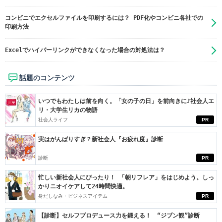
コンビニでエクセルファイルを印刷するには？ PDF化やコンビニ各社での
印刷方法
Excelでハイパーリンクができなくなった場合の対処法は？
話題のコンテンツ
いつでもわたしは前を向く。「女の子の日」を前向きに♪社会人エ
リ・大学生リカの物語
社会人ライフ
PR
実はがんばりすぎ？新社会人『お疲れ度』診断
診断
PR
忙しい新社会人にぴったり！ 「朝リフレア」をはじめよう。しっ
かりニオイケアして24時間快適。
身だしなみ・ビジネスアイテム
PR
【診断】セルフプロデュース力を鍛える！ “ジブン観”診断